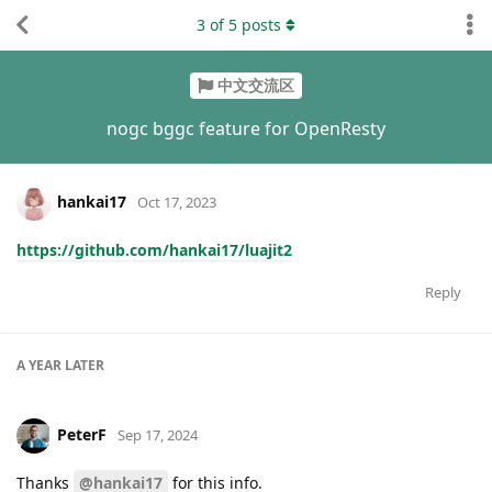
3
of
5
posts
中文交流区
nogc bggc feature for OpenResty
hankai17
Oct 17, 2023
https://github.com/hankai17/luajit2
Reply
A YEAR
LATER
PeterF
Sep 17, 2024
Thanks
@hankai17
for this info.