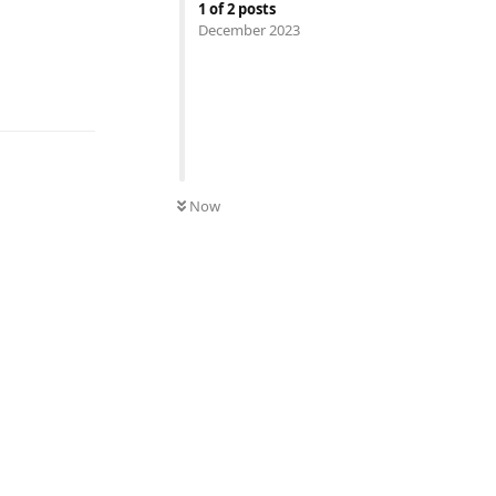
1
of
2
posts
December 2023
Reply
UNREAD
Now