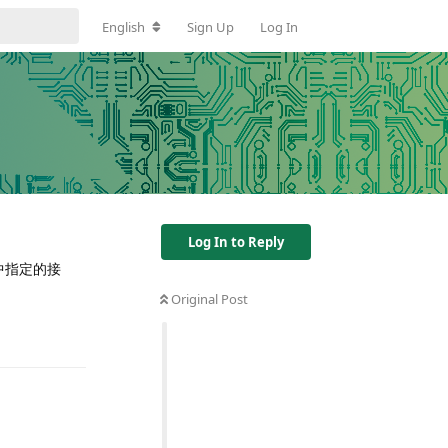
English
Sign Up
Log In
Log In to Reply
本中指定的接
Original Post
Reply