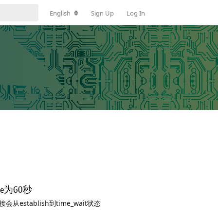
English
Sign Up
Log In
live为60秒
接会从establish到time_wait状态