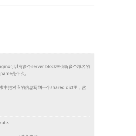
nginx可以有多个server block来侦听多个域名的
r_name是什么。
中把对应的信息写到一个shared dict里，然
rote: