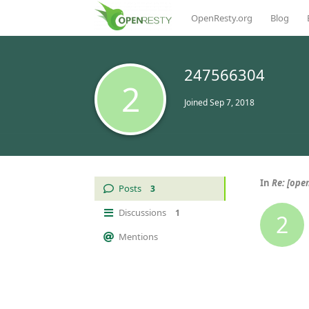
OpenResty.org
Blog
247566304
2
Joined
Sep 7, 2018
In
Re: [o
Posts
3
Discussions
1
2
Mentions