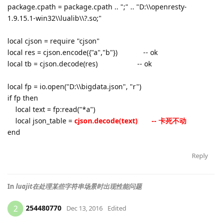
package.cpath = package.cpath .. ";" .. "D:\\openresty-
1.9.15.1-win32\\lualib\\?.so;"
local cjson = require "cjson"
local res = cjson.encode({"a","b"}) -- ok
local tb = cjson.decode(res) -- ok
local fp = io.open("D:\\bigdata.json", "r")
if fp then
local text = fp:read("*a")
local json_table =
cjson.decode(text) -- 卡死不动
end
Reply
In
luajit在处理某些字符串场景时出现性能问题
254480770
2
Dec 13, 2016
Edited