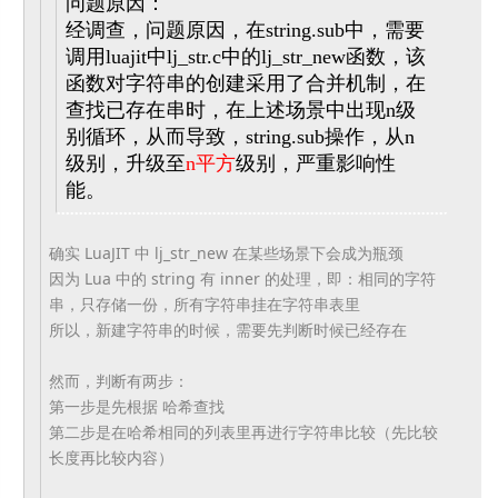
问题原因：
经调查，问题原因，在string.sub中，需要
调用luaj
it中lj_str.c中的lj_str_new函数，
该
函数对字符串的创建采用了合并机制，在
查找已存在串时，
在上述场景中出现n级
别循环，从而导致，string.
sub操作，从n
级别，升级至
n平方
级别，严重影响性
能。
确实 LuaJIT 中 lj_str_new 在某些场景下会成为瓶颈
因为 Lua 中的 string 有 inner 的处理，即：相同的字符
串，只存储一份，所有字符串挂在字符串表
里
所以，新建字符串的时候，需要先判断时候已经存在
然而，判断有两步：
第一步是先根据 哈希查找
第二步是在哈希相同的列表里再进行字符串比较（先比较
长度再比较
内容）