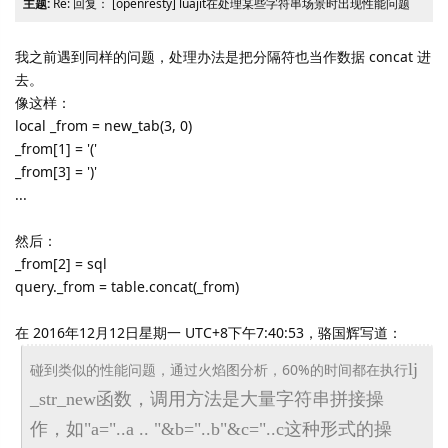
主题:
Re: 回复： [openresty] luajit在处理某些字符串场景时出现性能问题
我之前遇到同样的问题，处理办法是把分隔符也当作数据 concat 进
去。
像这样：
local _from = new_tab(3, 0)
_from[1] = '('
_from[3] = ')'
...
然后：
_from[2] = sql
query._from = table.concat(_from)
在 2016年12月12日星期一 UTC+8下午7:40:53，骆国辉写道：
lj
碰到类似的性能问题，通过火焰图分析，60%的时间都在执行
_str_
new函数，调用方法是大量字符串拼接操
作，如"a=
"..a .. "&b="..b"&c="..c这种形式的操