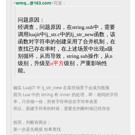
<
wmq...@163.com
>
写道：
问题原因：
经调查，问题原因，在string.sub中，
需要
调用luajit中lj_str.c中的lj_str_
new函数，该
函数对字符串的创建采用了合并机制，
在
查找已存在串时，在上述场景中出现n级
别循环，从而导致，
string.sub操作，从n
级别，升级至
n平方
级别，
严重影响性
能。
确实 LuaJIT 中 lj_str_new 在某些场景下会成为瓶颈
因为 Lua 中的 string 有 inner 的处理，即：相同的字符
串，只存储一份，
所有字符串挂在字符串表里
所以，新建字符串的时候，需要先判断时候已经存在
然而，判断有两步：
第一步是先根据 哈希查找