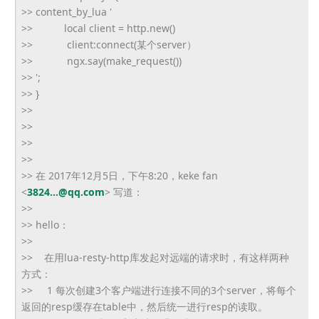
>> content_by_lua '
>> local client = http.new()
>> client:connect(某个server）
>> ngx.say(make_request())
>> ';
>> }
>>
>>
>>
>>
>> 在 2017年12月5日，下午8:20，keke fan
<
3824...@qq.com
> 写道：
>>
>> hello：
>>
>> 在用lua-resty-http库发起对远端的请求时，
有这样两种
方式：
>> 1 每次创建3个客户端进行连接不同的3个server，
将每个
返回的resp缓存在table中，
然后统一进行resp的读取。