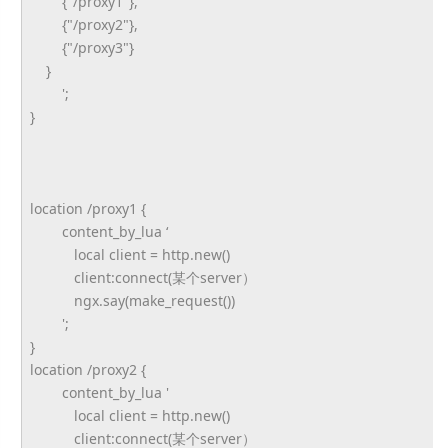
{"/proxy1"},
{"/proxy2"},
{"/proxy3"}
}
';
}
location /proxy1 {
content_by_lua ‘
local client = http.new()
client:connect(某个server）
ngx.say(make_request())
';
}
location /proxy2 {
content_by_lua '
local client = http.new()
client:connect(某个server）