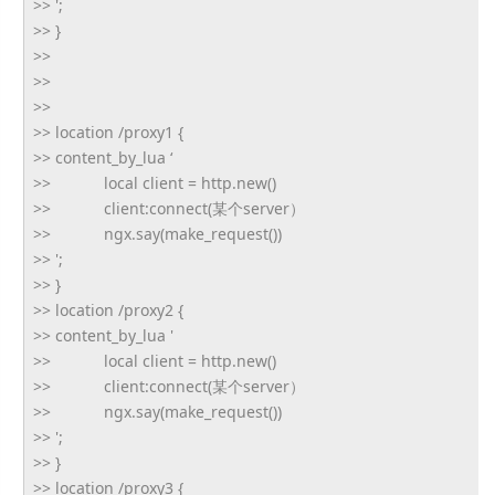
>> ';
>> }
>>
>>
>>
>> location /proxy1 {
>> content_by_lua ‘
>> local client = http.new()
>> client:connect(某个server）
>> ngx.say(make_request())
>> ';
>> }
>> location /proxy2 {
>> content_by_lua '
>> local client = http.new()
>> client:connect(某个server）
>> ngx.say(make_request())
>> ';
>> }
>> location /proxy3 {