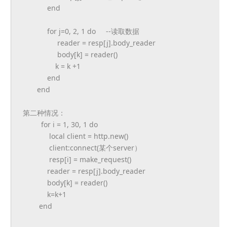
end
for j=0, 2, 1 do --读取数据
reader = resp[j].body_reader
body[k] = reader()
k = k +1
end
end
第二种情况：
for i = 1, 30, 1 do
local client = http.new()
client:connect(某个server）
resp[i] = make_request()
reader = resp[j].body_reader
body[k] = reader()
k=k+1
end