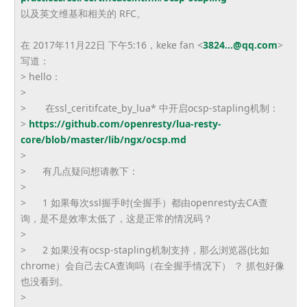
以及英文维基和相关的 RFC。
在 2017年11月22日 下午5:16，keke fan <
3824...@qq.com
>
写道：
> hello：
>
> 在ssl_ceritifcate_by_lua* 中开启ocsp-stapling机制：
>
https://github.com/openresty/
lua-resty-
core/blob/master/
lib/ngx/ocsp.md
>
> 有几点疑问想请教下：
>
> 1 如果每次ssl握手时(全握手）
都由openresty去CA查
询，是不是效率太低了，
这是正常的情况码？
>
> 2 如果没有ocsp-stapling机制支持，那么浏览器(
比如
chrome）会自己去CA查询吗（在全握手情况下） ？ 抓包好像
也没看到。
>