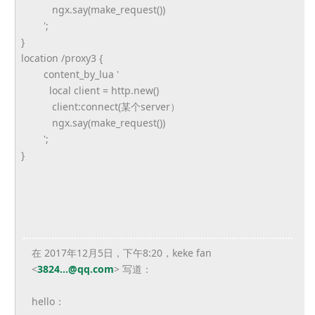
ngx.say(make_request())
';
}
location /proxy3 {
content_by_lua '
local client = http.new()
client:connect(某个server）
ngx.say(make_request())
';
}
在 2017年12月5日，下午8:20，keke fan
<
3824...@qq.com
> 写道：
hello：