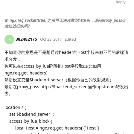
Reply
In
ngx.req.socket(true) 之后再无法读取到http头，请问proxy_pass会
发送这些头吗?
382482175
3
Oct 23, 2017
Edited
不知道你的意思是不是想通过header的Host字段来做不同的后端请
求分发：
你可以在access_by_lua阶段把Host字段取出(比如用
ngx.req.get_headers)
然后设置变量$backend_server（根据你自己的映射规则）
最后在proxy_pass http://$backend_server 当作upstream转发出
去。
location / {
set $backend_server '';
access_by_lua_block {
local Host = ngx.req.get_headers()["Host"]