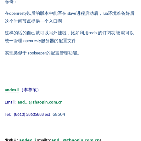
春哥：
在
以后的版本中能否在
进程启动后，
环境准备好后
openresty
slave
lua
这个时间节点提供一个入口啊
这样的话的自己就可以写外挂啦，比如利用
的订阅功能
就可以
redis
统一管理
服务器的配置文件
openresty
实现类似于
的配置管理功能。
zookeeper
（李尊敬）
andex.li
Email:
and...@zhaopin.com.cn
68504
Tel: (8610) 58635888 ext.
发件人
:
andex.li
[mailto:
and...@zhaopin.com.cn
]