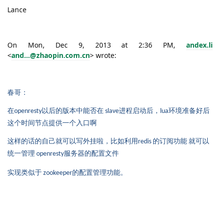
Lance
On Mon, Dec 9, 2013 at 2:36 PM,
andex.li
<
and...@zhaopin.com.cn
> wrote:
春哥：
在
以后的版本中能否在
进程启动后，
环境准备好后
openresty
slave
lua
这个时间节点提供一个入口啊
这样的话的自己就可以写外挂啦，比如利用
的订阅功能
就可以
redis
统一管理
服务器的配置文件
openresty
实现类似于
的配置管理功能。
zookeeper