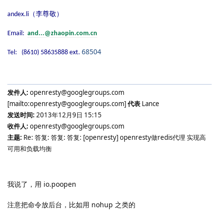
（李尊敬）
andex.li
Email:
and...@zhaopin.com.cn
68504
Tel: (8610) 58635888 ext.
发件人
:
openresty@googlegroups.com
[mailto:openresty@googlegroups.com]
代表
Lance
发送时间
:
2013
年
12
月
9
日
15:15
收件人
:
openresty@googlegroups.com
主题
:
Re:
答复
:
答复
:
答复
: [openresty] openresty
做
redis
代理 实现高
可用和负载均衡
我说了，用
io.poopen
注意把命令放后台，比如用
nohup
之类的