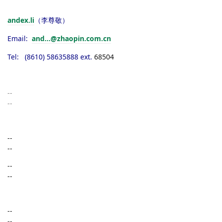
andex.li
（李尊敬）
Email:
and...@zhaopin.com.cn
Tel: (8610) 58635888 ext.
68504
--
--
--
--
--
--
--
--