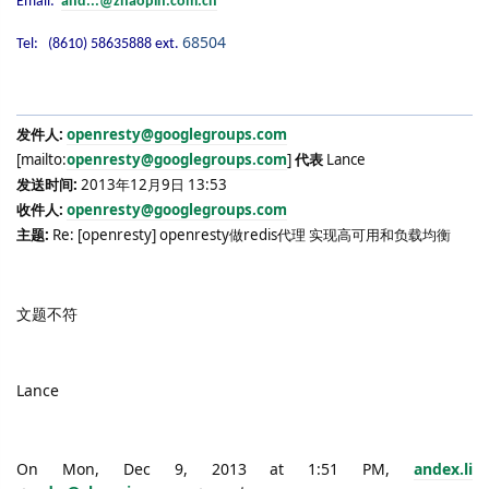
Email:
and...@zhaopin.com.cn
68504
Tel: (8610) 58635888 ext.
发件人
:
openresty@googlegroups.com
[mailto:
openresty@googlegroups.com
]
代表
Lance
发送时间
:
2013
年
12
月
9
日
13:53
收件人
:
openresty@googlegroups.com
主题
:
Re: [openresty] openresty
做
redis
代理 实现高可用和负载均衡
文题不符
Lance
On Mon, Dec 9, 2013 at 1:51 PM,
andex.li