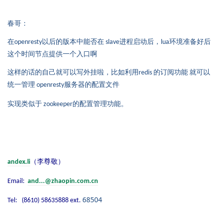
春哥：
在
以后的版本中能否在
进程启动后，
环境准备好后
openresty
slave
lua
这个时间节点提供一个入口啊
这样的话的自己就可以写外挂啦，比如利用
的订阅功能
就可以
redis
统一管理
服务器的配置文件
openresty
实现类似于
的配置管理功能。
zookeeper
（李尊敬）
andex.li
Email:
and...@zhaopin.com.cn
68504
Tel: (8610) 58635888 ext.