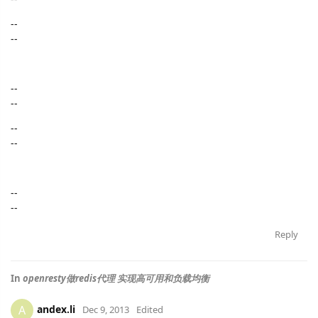
--
--
--
--
--
--
--
--
Reply
In
openresty做redis代理 实现高可用和负载均衡
andex.li
A
Dec 9, 2013
Edited