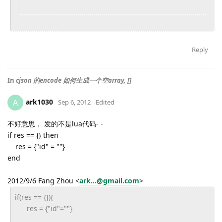
Reply
In
cjson 的encode 如何生成一个空array, []
ark1030
A
Sep 6, 2012
Edited
不好意思， 发的不是lua代码- -
if res == {} then
res = {"id" = ""}
end
2012/9/6 Fang Zhou
<
ark...@gmail.com
>
if(res == {}){
res = {"id"=""}