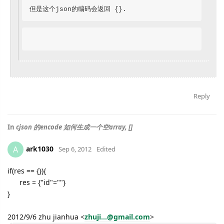
但是这个json的编码会返回 {}.
Reply
In
cjson 的encode 如何生成一个空array, []
ark1030
A
Sep 6, 2012
Edited
if(res == {}){
res = {"id"=""}
}
2012/9/6 zhu jianhua
<
zhuji...@gmail.com
>