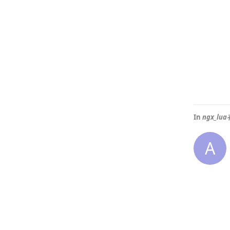
In
ngx_l
A