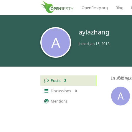
OpenResty.org
Blog
aylazhang
A
Joined
Jan 15, 2013
In
求教 ngx
Posts
2
Discussions
0
A
Mentions