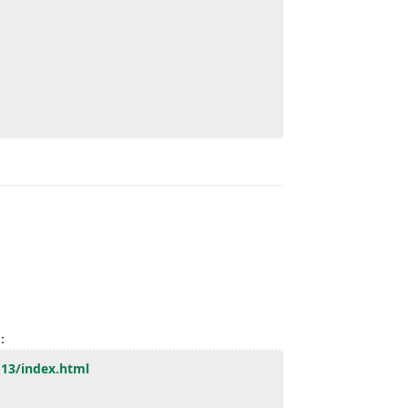
：
Reply
道：
13/
index.html