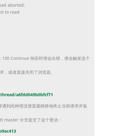
ead aborted:
ed to read
00 Continue 响应时便会出错，便会触发这个
请求，
或者直接关闭了浏览器。
/
thread/a6fdd049b0bfcf71
一样遇到此种情况便直接静静地终止当前请求并返
模块的 master 分支提交了这个更动：
b9ac413