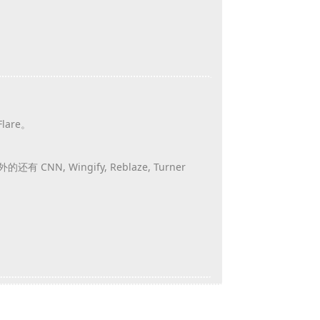
Flare。
的还有 CNN, Wingify, Reblaze, Turner
Reply