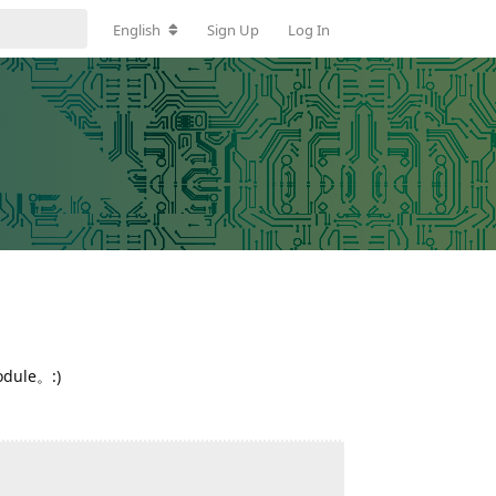
English
Sign Up
Log In
dule。:)