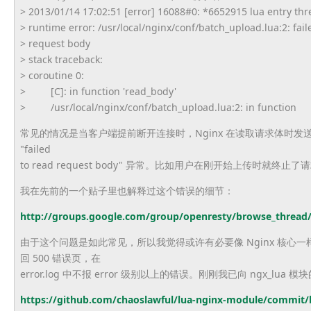
> 2013/01/14 17:02:51 [error] 16088#0: *6652915 lua entry thr
> runtime error: /usr/local/nginx/conf/batch_
upload.lua:2: fail
> request body
> stack traceback:
> coroutine 0:
> [C]: in function 'read_body'
> /usr/local/nginx/conf/batch_
upload.lua:2: in function
常见的情况是当客户端提前断开连接时，Nginx 在读取请求体时发送 1
"failed
to read request body" 异常。比如用户在刚开始上传时就终止了
我在先前的一个贴子里也解释过这个错误的细节：
http://groups.google.com/
group/openresty/browse_thread
由于这个问题是如此常见，所以我觉得或许有必要像 Nginx 核心
回 500 错误页，在
error.log 中不报 error 级别以上的错误。刚刚我已向 ngx_lua 
https://github.com/
chaoslawful/lua-nginx-module/
commit/