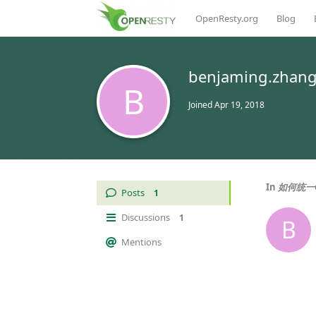
OpenResty.org
Blog
benjaming.zhang
B
Joined
Apr 19, 2018
In
如何统一O
Posts
1
Discussions
1
B
Mentions