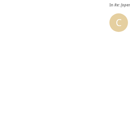
In
Re: [op
C