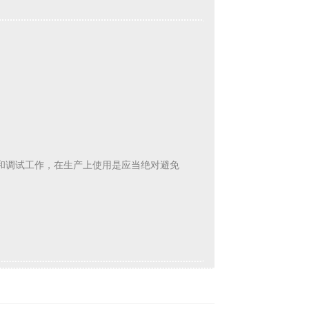
：
人员的开发和调试工作，在生产上使用是应当绝对避免
Reply