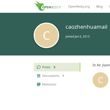
OpenResty.org
Blog
caozhenhuamail
C
Joined
Jan 6, 2013
In
Re: [op
Posts
3
Discussions
1
C
Mentions