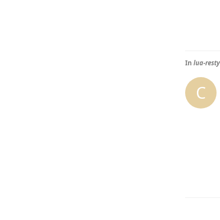
In
lua-re
C