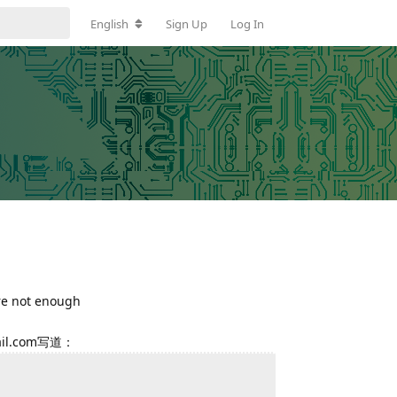
English
Sign Up
Log In
not enough
il.com写道：