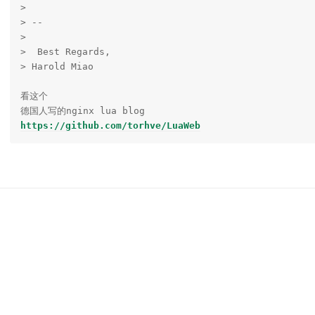
> 

> -- 

> 

>  Best Regards, 

> Harold Miao

看这个

https://github.com/torhve/LuaWeb