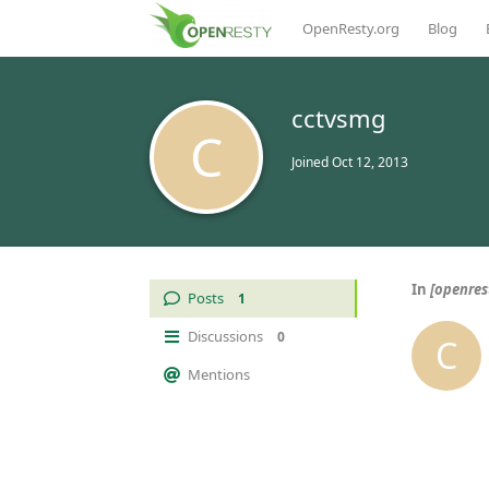
OpenResty.org
Blog
cctvsmg
C
Joined
Oct 12, 2013
In
[open
Posts
1
Discussions
0
C
Mentions