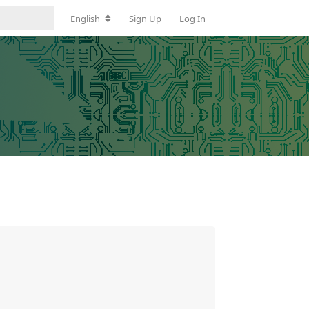
English
Sign Up
Log In

