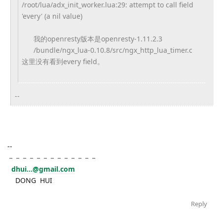
/root/lua/adx_init_worker.lua:
29: attempt to call field
'every' (a nil value)
我的openresty版本是openresty-1.11.2
.3
/bundle/ngx_lua-0.10.8/src/ngx
_http_lua_timer.c
这里没有看到every field。
--
--
－－－－－－－－－－－－－
dhui...@gmail.com
DONG HUI
Reply