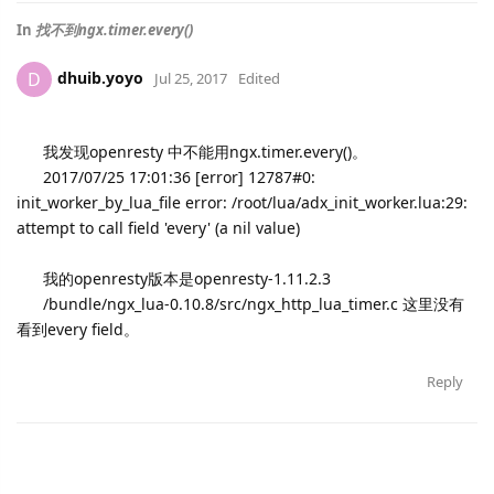
In
找不到ngx.timer.every()
dhuib.yoyo
D
Jul 25, 2017
Edited
我发现openresty 中不能用ngx.timer.every()。
2017/07/25 17:01:36 [error] 12787#0:
init_worker_by_lua_file error: /root/lua/adx_init_worker.lua:29:
attempt to call field 'every' (a nil value)
我的openresty版本是openresty-1.11.2.3
/bundle/ngx_lua-0.10.8/src/ngx_http_lua_timer.c 这里没有
看到every field。
Reply