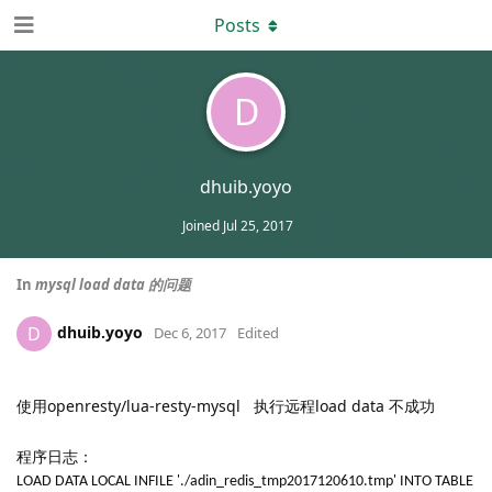
Posts
D
dhuib.yoyo
Joined
Jul 25, 2017
In
mysql load data 的问题
dhuib.yoyo
D
Dec 6, 2017
Edited
使用openresty/lua-resty-mysql 执行远程load data 不成功
程序日志：
LOAD DATA LOCAL INFILE './adin_redis_tmp2017120610.tmp' INTO TABLE