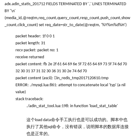
adx.adin_statis_201712 FIELDS TERMINATED BY ',' LINES TERMINATED
BY '\n'
(media_id,@reqtm,req_count,query_count,resp_count,push_count,show
_count,click_count) set req_date=str_to_date(@reqtm, '%Y%m%d%H')
packet header: 1f 0 0 1
packet length: 31
recv packet: packet no: 1
receive returned
packet content: fb 2e 2f 61 64 69 6e 5f 72 65 64 69 73 5f 74 6d 70
32 30 31 37 31 32 30 36 31 30 2e 74 6d 70
packet content (ascii): in_redis_tmp2017120610.tmp
ERROR: ./mysql.lua:861: attempt to concatenate local 'typ' (a nil
value)
stack traceback:
./adin_stat_tool.lua:198: in function 'load_stat_table'
这个load data命令手工执行也是可以成功的。脚本中也
执行了其他sql命令，没有错误，说明脚本的数据库连接
也是正常的。