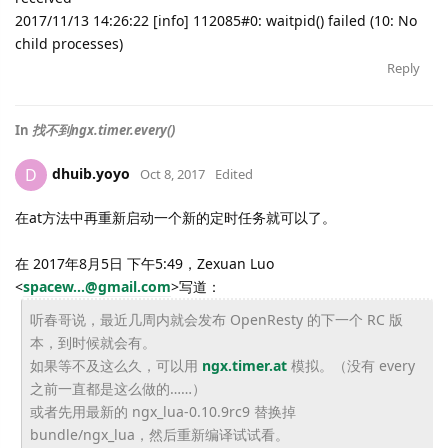
2017/11/13 14:26:22 [info] 112085#0: waitpid() failed (10: No
child processes)
Reply
In
找不到ngx.timer.every()
dhuib.yoyo
D
Oct 8, 2017
Edited
在at方法中再重新启动一个新的定时任务就可以了。
在 2017年8月5日 下午5:49，Zexuan Luo
<
spacew...@gmail.com
>
写道：
听春哥说，最近几周内就会发布 OpenResty 的下一个 RC 版
本，到时候就会有。
如果等不及这么久，可以用
ngx.timer.at
模拟。（没有 every
之前一直都是这么做的……）
或者先用最新的 ngx_lua-0.10.9rc9 替换掉
bundle/ngx_lua，然后重新编译试试看。