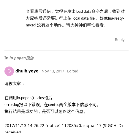
查看底层通信，觉得在发出load data命令之后，收到对
lua-resty-
方应答后还需要进行上传 local data file， 好像
mysql
没有这个动作。请大神神们帮忙看看。
Reply
In
io.popen报信
dhuib.yoyo
D
Nov 13, 2017
Edited
请教大家：
后
在调用
io.popen() close()
error.log
报以下错误。在
centos
两个版本下信息不同。
执行结果是成功的，是否可以忽略这个信息。
2017/11/13 14:26:22 [notice] 112085#0: signal 17 (SIGCHLD)
received