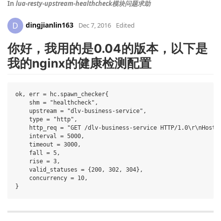
In
lua-resty-upstream-healthcheck模块问题求助
dingjianlin163
D
Dec 7, 2016
Edited
你好，我用的是0.04的版本，以下是
我的nginx的健康检测配置
ok, err = hc.spawn_checker{

    shm = "healthcheck",

    upstream = "dlv-business-service",

    type = "http",

    http_req = "GET /dlv-business-service HTTP/1.0\r\nHost: 
    interval = 5000,

    timeout = 3000,

    fall = 5,

    rise = 3,

    valid_statuses = {200, 302, 304},

    concurrency = 10,
