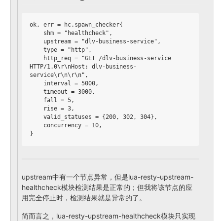
ok, err = hc.spawn_checker{

    shm = "healthcheck",

    upstream = "dlv-business-service",

    type = "http",

    http_req = "GET /dlv-business-service 
HTTP/1.0\r\nHost: dlv-business-
service\r\n\r\n",

    interval = 5000,

    timeout = 3000,

    fall = 5,

    rise = 3,

    valid_statuses = {200, 302, 304},

    concurrency = 10,

upstream中有一个节点异常，但是lua-resty-
upstream-
healthcheck模块检测结果是正常的；
但我将该节点的应
用完全停止时，检测结果就是异常的了。
简而言之，lua-resty-upstream-
healthcheck模块只实现