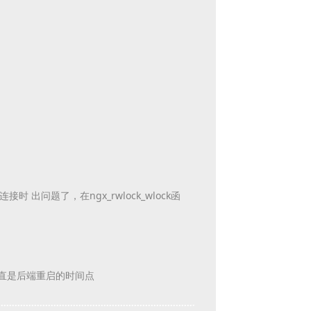
接时 出问题了，在ngx_rwlock_wlock函
间一直是后端重启的时间点