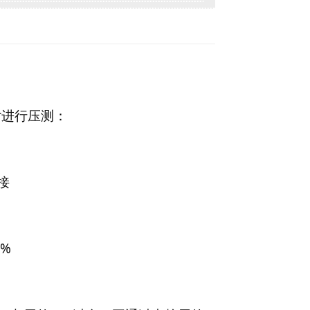
Reply
er进行压测：
连接
0%