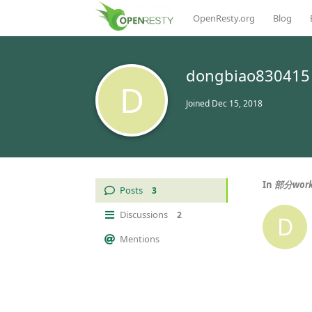
OpenResty.org
Blog
dongbiao830415
D
Joined
Dec 15, 2018
In
部分work
Posts
3
Discussions
2
D
Mentions