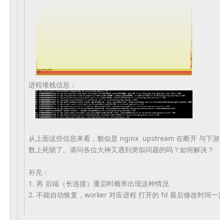
进程堆栈信息：
从上面这些信息来看，貌似是 nginx upstream 在断开 与下游连
数上死锁了。请问各位大神又遇到类似问题的吗？如何解决？
补充：
1. 再 后端（长连接）重启时概率出现这种情况
2. 不能自动恢复，worker 对应进程 打开的 fd 最后修改时