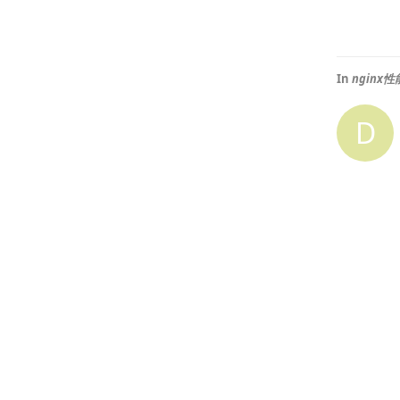
In
nginx
D