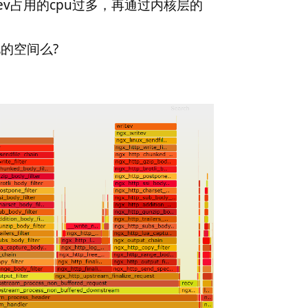
itev占用的cpu过多，再通过内核层的
化的空间么?