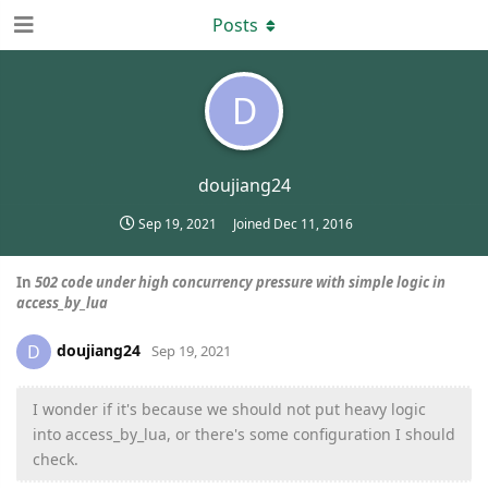
Posts
D
doujiang24
Sep 19, 2021
Joined
Dec 11, 2016
In
502 code under high concurrency pressure with simple logic in
access_by_lua
doujiang24
D
Sep 19, 2021
I wonder if it's because we should not put heavy logic
into access_by_lua, or there's some configuration I should
check.