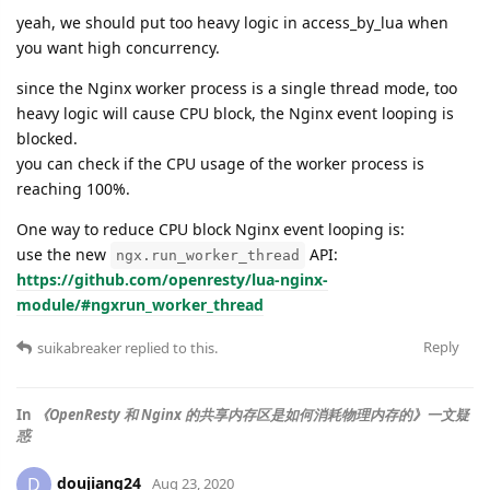
yeah, we should put too heavy logic in access_by_lua when
you want high concurrency.
since the Nginx worker process is a single thread mode, too
heavy logic will cause CPU block, the Nginx event looping is
blocked.
you can check if the CPU usage of the worker process is
reaching 100%.
One way to reduce CPU block Nginx event looping is:
use the new
API:
ngx.run_worker_thread
https://github.com/openresty/lua-nginx-
module/#ngxrun_worker_thread
Reply
suikabreaker
replied to this.
In
《OpenResty 和 Nginx 的共享内存区是如何消耗物理内存的》一文疑
惑
doujiang24
D
Aug 23, 2020