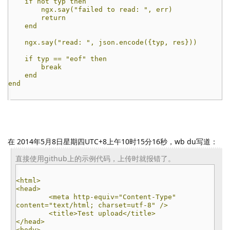
if not typ then
ngx.say("failed to read: ", err)
return
end
ngx.say("read: ", json.encode({typ, res}))
if typ == "eof" then
break
end
end
在 2014年5月8日星期四UTC+8上午10时15分16秒，wb du写道：
直接使用github上的示例代码，上传时就报错了。
<html>
<head>
<meta http-equiv="Content-Type"
content="text/html; charset=utf-8" />
<title>Test upload</title>
</head>
<body>