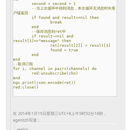
second = second + 1
--当上次循环中得到消息，本次循环无消息时向客
户端返回
if found and result==nil then
break
end
--保存消息到ret中
if result~=nil and
result[1]=="message" then
ret[result[2]] = result[3]
found = true
end
end
--取消订阅
for i, channel in pairs(channels) do
red:unsubscribe(chn)
end
ngx.print(json.encode(ret))
red:close()
在 2014年1月15日星期三UTC+8上午5时52分18秒，
agentzh写道：
Hello!