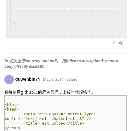
--
--
Reply
In
初次使用lua-resty-upload时，报failed to new upload: request
body already exists错。
duwenbin71
D
May 8, 2014
Edited
直接使用github上的示例代码，上传时就报错了。
<html>
<head>
<meta http-equiv="Content-Type"
content="text/html; charset=utf-8" />
<title>Test upload</title>
</head>