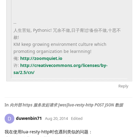
--
人生苦短, Pythonic! 冗余不做,日子甭过!备份不做,十恶不
赦!
KM keep growing environment culture which
promoting organization be learnning!
俺:
http://zoomquiet.io
许:
http://creativecommons.org/
licenses/by-
sa/2.5/cn/
Reply
In
向外部 https 服务发起请求 [was]lua-resty-http POST JSON 数据
duwenbin71
D
Aug 20, 2014
Edited
我在使用lua-resty-http时也遇到类似的问题：