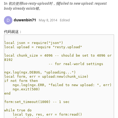
In
初次使用lua-resty-upload时，报failed to new upload: request
body already exists错。
duwenbin71
D
May 8, 2014
Edited
代码就这：
local json = require("json")
local upload = require "resty.upload"
local chunk_size = 4096 -- should be set to 4096 or
8192
-- for real-world settings
ngx.log(ngx.DEBUG, "uploading...")
local form, err = upload:new(chunk_size)
if not form then
ngx.log(ngx.ERR, "failed to new upload: ", err)
ngx.exit(500)
end
form:set_timeout(1000) -- 1 sec
while true do
local typ, res, err = form:read()