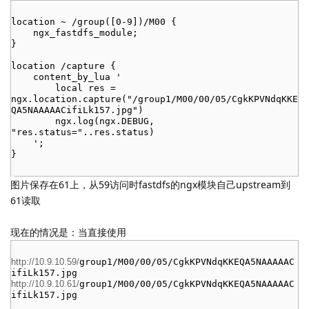
location ~ /group([0-9])/M00 {
ngx_fastdfs_module;
}
location /capture {
content_by_lua '
local res =
ngx.location.capture("/group1/M00/00/05/CgkKPVNdqKKE
QA5NAAAAACifiLk157.jpg")
ngx.log(ngx.DEBUG,
"res.status="..res.status)
';
}
图片保存在61上，从59访问时fastdfs的ngx模块自己upstream到
61读取
现在的情况是：当直接使用
group1/M00/00/05/CgkKPVNdqKKEQA5NAAAAAC
http://10.9.10.59/
ifiLk157.jpg
group1/M00/00/05/CgkKPVNdqKKEQA5NAAAAAC
http://10.9.10.61/
ifiLk157.jpg