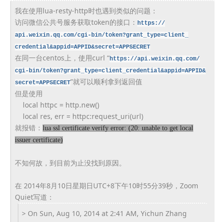
我在使用lua-resty-http时也遇到类似的问题：
访问微信公共号服务获取token的接口：
https://
api.weixin.qq.com/cgi-bin/
token?grant_type=client_
credential&appid=APPID&secret=
APPSECRET
在同一台centos上，使用curl “
https://api.weixin.qq.com/
cgi-bin/token?grant_type=
client_credential&appid=APPID&
”就可以顺利拿到返回值
secret=APPSECRET
但是使用
local httpc = http.new()
local res, err = httpc:request_uri(url)
就报错：
lua ssl certificate verify error: (20: unable to get local
issuer certificate)
不知何故，到目前为止没找到原因。
在 2014年8月10日星期日UTC+8下午10时55分39秒，
Zoom
Quiet写道：
> On Sun, Aug 10, 2014 at 2:41 AM, Yichun Zhang