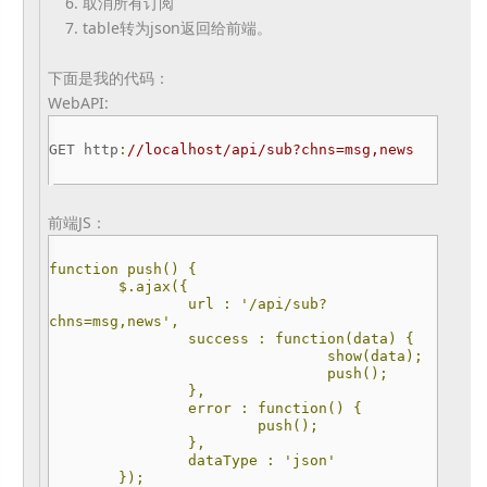
6. 取消所有订阅
7. table转为json返回给前端。
下面是我的代码：
WebAPI:
GET http
:
//localhost/api/sub?chns=
msg,news
前端JS：
function push() {
$.ajax({
url : '/api/sub?
chns=msg,news',
success : function(data) {
show(data);
push();
},
error : function() {
push();
},
dataType : 'json'
});