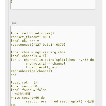
}
Lua：
local red = redis:new()
red:set_timeout(1000)
local ok, err =
red:connect('127.0.0.1',6379)
local chns = ngx.var.arg_chns
local channels = {}
for i, channel in pairs(split(chns, ',')) do
channels[i] = channel
local result, err =
red:subscribe(channel)
end
local ret = {}
local second=0
local found = false
--60秒内循环
while second<60 do
result, err = red:read_reply() --阻塞
1秒