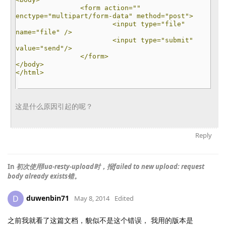
<form action=""
enctype="multipart/form-data" method="post">
<input type="file"
name="file" />
<input type="submit"
value="send"/>
</form>
</body>
</html>
这是什么原因引起的呢？
Reply
In
初次使用lua-resty-upload时，报failed to new upload: request
body already exists错。
duwenbin71
D
May 8, 2014
Edited
之前我就看了这篇文档，貌似不是这个错误， 我用的版本是