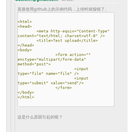
直接使用github上的示例代码，上传时就报错了。
<html>
<head>
<meta http-equiv="Content-Type"
content="text/html; charset=utf-8" />
<title>Test upload</title>
</head>
<body>
<form action=""
enctype="multipart/form-data"
method="post">
<input
type="file" name="file" />
<input
type="submit" value="send"/>
</form>
</body>
</html>
这是什么原因引起的呢？