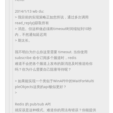
2014/1/13 wb du:
> 我目前的实现策略正如您所说，通过多次调用
read_
reply
()获取所有
> 消息。但这样做必须将timeout时间缩短到10秒
内，
不然通
知延迟周
> 期太长。
我不明白为什么你这里需要 timeout. 当你使用
subscribe 命令订阅多个频道时，redis
难道不会把各个频道上发布的新消息及时推送给你
吗？
你为什么需要
自己阻塞等待呢？
> 如果能实现一个类似于WinAPI中的WaitForMulti
pleObjects这类的api貌似更好？
>
Redis 的 pub/sub API
就应该是这种模式。难道你的用法有错误？
你能提供