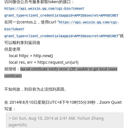
访问微信公共号服务获取token的接口：
https://api.weixin.qq.com/cgi-bin/token?
grant_type=client_credential&appid=APPID&secret=APPSECRET
在同一台centos上，使用curl “
https://api.weixin.qq.com/cgi-
bin/token?
”就
grant_type=client_credential&appid=APPID&secret=APPSECRET
可以顺利拿到返回值
但是使用
local httpc = http.new()
local res, err = httpc:request_uri(url)
就报错：
lua ssl certificate verify error: (20: unable to get local issuer
certificate)
不知何故，到目前为止没找到原因。
在 2014年8月10日星期日UTC+8下午10时55分39秒，Zoom Quiet
写道：
> On Sun, Aug 10, 2014 at 2:41 AM, Yichun Zhang
(agentzh)