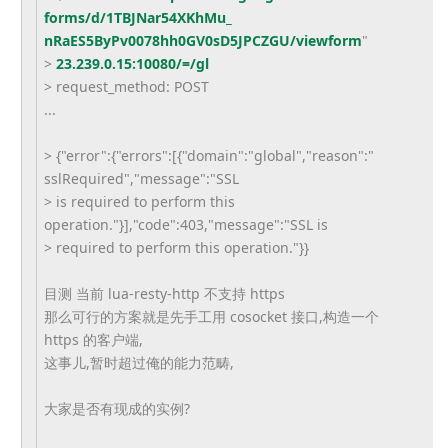
forms/d/1TBJNar54XKhMu_
nRaES5ByPv0078hh0GV0sD5JPCZGU/
viewform
"
>
23.239.0.15:10080/=/gl
> request_method: POST
...
> {"error":{"errors":[{"domain":
"global","reason":"
sslRequired","message":"SSL
> is required to perform this
operation."}],"code":403,"
message":"SSL is
> required to perform this operation."}}
目测 当前 lua-resty-http 不支持 https
那么可行的方案就是先手工用 cosocket 接口,构造一个
https 的客户端,
这事儿,暂时超过俺的能力范畴,
大家是否有现成的实例?