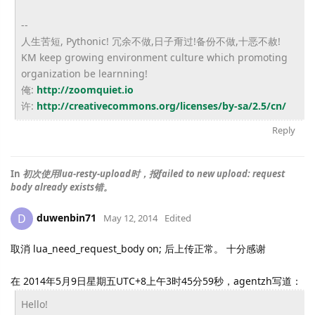
--
人生苦短, Pythonic! 冗余不做,日子甭过!备份不做,十恶不赦!
KM keep growing environment culture which promoting
organization be learnning!
俺:
http://zoomquiet.io
许:
http://creativecommons.org/
licenses/by-sa/2.5/cn/
Reply
In
初次使用lua-resty-upload时，报failed to new upload: request
body already exists错。
duwenbin71
D
May 12, 2014
Edited
取消 lua_need_request_body on; 后上传正常。 十分感谢
在 2014年5月9日星期五UTC+8上午3时45分59秒，agentzh写道：
Hello!