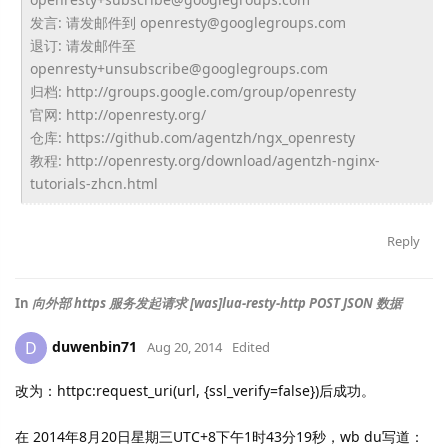
发言: 请发邮件到 openresty@googlegroups.com
退订: 请发邮件至
openresty+unsubscribe@googlegroups.com
归档: http://groups.google.com/group/openresty
官网: http://openresty.org/
仓库: https://github.com/agentzh/ngx_openresty
教程: http://openresty.org/download/agentzh-nginx-
tutorials-zhcn.html
Reply
In
向外部 https 服务发起请求 [was]lua-resty-http POST JSON 数据
duwenbin71
D
Aug 20, 2014
Edited
改为：httpc:request_uri(url, {ssl_verify=false})后成功。
在 2014年8月20日星期三UTC+8下午1时43分19秒，wb du写道：