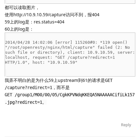
都可以读取图片，
使用http://10.9.10.59/capture访问不到，报404
59上的log是：res.status=404
60上的log是：
2014/04/28 14:02:06 [error] 115260#0: *119 open()
"/root/openresty/nginx/html/capture" failed (2: No
such file or directory), client: 10.9.10.59, server:
localhost, request: "GET /capture?redirect=1
HTTP/1.0", host: "10.9.10.59"
我弄不明白的是为什么59上upstream到61的请求是
GET
/capture?redirect=1，而不是
GET
/group1/M00/00/05/CgkKPVNdqKKEQA5NAAAAACifiLk157
.jpg?redirect=1。
Reply