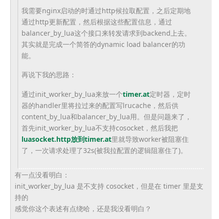
我需要nginx启动的时通过http候拉取配置，之后定期地
通过http更新配置，然后根据这些配置信息，通过
balancer_by_lua这个接口来转发请求到backend上去。
其实就是完成一个简答的dynamic load balancer的功
能。
再说下我的思路：
通过init_worker_by_lua来放一个
timer.at
定时器，定时
器的handler里将拉过来的配置写lrucache，然后供
content_by_lua和balancer_by_lua用。但是问题来了，
首先init_worker_by_lua不支持cosocket，然后我把
luasocket.http放到timer.at
里就导致worker被阻塞住
了，一次请求处理了32s(被我拉配置的逻辑阻塞住了)。
有一点没看明白：
init_worker_by_lua 是不支持 cosocket，但是在 timer 里是支
持的
感觉你这个表述有点绕哈，还是我没看明白？