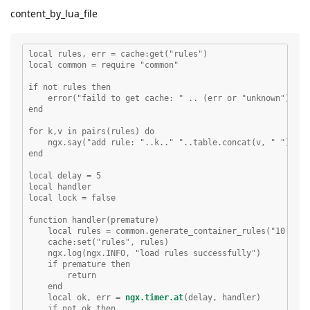
content_by_lua_file
local rules, err = cache:get("rules")

local common = require "common"

if not rules then

    error("faild to get cache: " .. (err or "unknown"))

end

for k,v in pairs(rules) do

    ngx.say("add rule: "..k.." "..table.concat(v, " "))

end

local delay = 5

local handler

local lock = false

function handler(premature)

    local rules = common.generate_container_rules("10.50.0.
    cache:set("rules", rules)

    ngx.log(ngx.INFO, "load rules successfully")

    if premature then

        return

    end

    local ok, err = 
ngx.timer.at
(delay, handler)

    if not ok then
