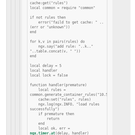
cache:get("rules")

local common = require "common"

if not rules then

    error("faild to get cache: " .. 
(err or "unknown"))

end

for k,v in pairs(rules) do

    ngx.say("add rule: "..k.." 
"..table.concat(v, " "))

end

local delay = 5

local handler

local lock = false

function handler(premature)

    local rules = 
common.generate_container_rules("10.50.0.166")

    cache:set("rules", rules)

    ngx.log(ngx.INFO, "load rules 
successfully")

    if premature then

        return

    end

    local ok, err = 
ngx.timer.at
(delay, handler)
