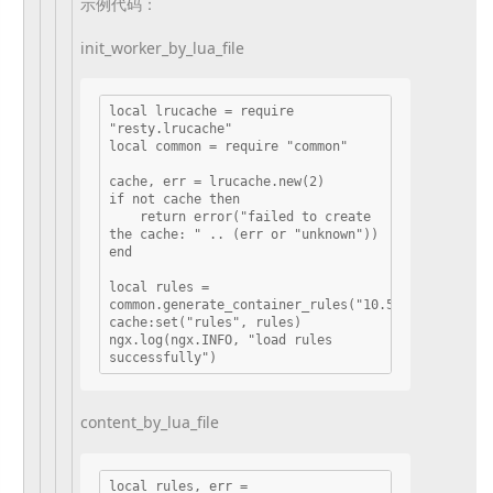
示例代码：
init_worker_by_lua_file
local lrucache = require 
"resty.lrucache"

local common = require "common"

cache, err = lrucache.new(2)

if not cache then

    return error("failed to create 
the cache: " .. (err or "unknown"))

end

local rules = 
common.generate_container_rules("10.50.0.166")

cache:set("rules", rules)

ngx.log(ngx.INFO, "load rules 
content_by_lua_file
local rules, err = 