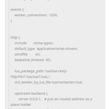
events {
worker_connections 1024;
}
http {
include mime.types;
default_type application/octet-stream;
sendfile on;
keepalive_timeout 65;
lua_package_path 'lua/lua-resty-
http/lib/?.lua;lua/?.lua;;';
init_worker_by_lua_file lua/containers.lua;
upstream backend {
server 0.0.0.1; # just an invalid address as a
place holder