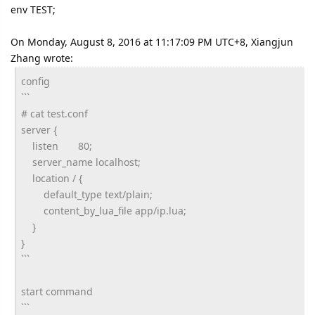
env TEST;
On Monday, August 8, 2016 at 11:17:09 PM UTC+8, Xiangjun
Zhang wrote:
config
```
# cat test.conf
server {
listen 80;
server_name localhost;
location / {
default_type text/plain;
content_by_lua_file app/ip.lua;
}
}
```
start command
```