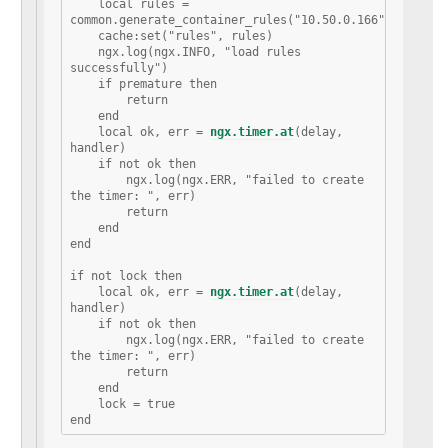
    local rules = 
common.generate_container_rules("10.50.0.166")

    cache:set("rules", rules)

    ngx.log(ngx.INFO, "load rules 
successfully")

    if premature then

        return

    end

    local ok, err = 
ngx.timer.at
(delay, 
handler)

    if not ok then

        ngx.log(ngx.ERR, "failed to create 
the timer: ", err)

        return

    end

end

if not lock then

    local ok, err = 
ngx.timer.at
(delay, 
handler)

    if not ok then

        ngx.log(ngx.ERR, "failed to create 
the timer: ", err)

        return

    end

    lock = true
