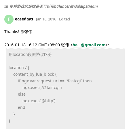
In
多种协议的后端是否可以用balancer做动态upstream
easedays
E
Jan 18, 2016
Edited
Thanks! @张伟
2016-01-18 16:12 GMT+08:00 张伟
<
he...@gmail.com
>
:
用location段做协议区分
location / {
content_by_lua_block {
if ngx.var.request_uri == '/fastcgi' then
ngx.exec('/@fastcgi')
else
ngx.exec('@http')
end
}
}