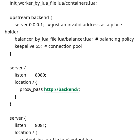
init_worker_by_lua_file lua/containers.lua;
upstream backend {
server 0.0.0.1; # just an invalid address as a place
holder
balancer_by_lua_file lua/balancer.lua; # balancing policy
keepalive 65; # connection pool
}
server {
listen 8080;
location / {
proxy_pass
http://backend/
;
}
}
server {
listen 8081;
location / {
content_by_lua_file lua/content.lua;