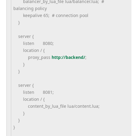
balancer_by_lua_file lua/balancer.lua; #
balancing policy
keepalive 65; # connection pool
}
server {
listen 8080;
location / {
proxy_pass
http://backend/
;
}
}
server {
listen 8081;
location / {
content_by_lua_file lua/content.lua;
}
}
}