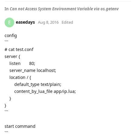
In
Can not Access System Environment Variable via os.getenv
easedays
E
Aug 8, 2016
Edited
config
```
# cat test.conf
server {
listen 80;
server_name localhost;
location / {
default_type text/plain;
content_by_lua_file app/ip.lua;
}
}
```
start command
```