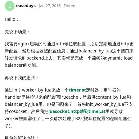
easedays
E
Jan 27, 2016
Edited
Hello，
先说下场景：
我需要nginx启动的时通过http候拉取配置，之后定期地通过http更
新配置，然后根据这些配置信息，通过balancer_by_lua这个接口来
转发请求到backend上去。其实就是完成一个简答的dynamic load
balancer的功能。
再说下我的思路：
通过init_worker_by_lua来放一个
timer.at
定时器，定时器的
handler里将拉过来的配置写lrucache，然后供content_by_lua和
balancer_by_lua用。但是问题来了，首先init_worker_by_lua不支
持cosocket，然后我把
luasocket.http放到timer.at
里就导致
worker被阻塞住了，一次请求处理了32s(被我拉配置的逻辑阻塞住
了)。
目前的解决办法：