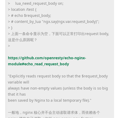
> lua_need_request_body on;
> location /test {
> # echo $request_body;
> # content_by_lua "ngx.say(ngx.var.request_body)
";
> }
> 上面一条命令显示为空，下面可以正常打印出request body,
这是什么原因呢？
>
https://github.com/openresty/
echo-nginx-
module#echo_read_
request_body
"Explicitly reads request body so that the $request_body
variable will
always have non-empty values (unless the body is so big
that it has
been saved by Nginx to a local temporary file)."
一般地，nginx 核心并不会主动读取请求体，而依赖各个