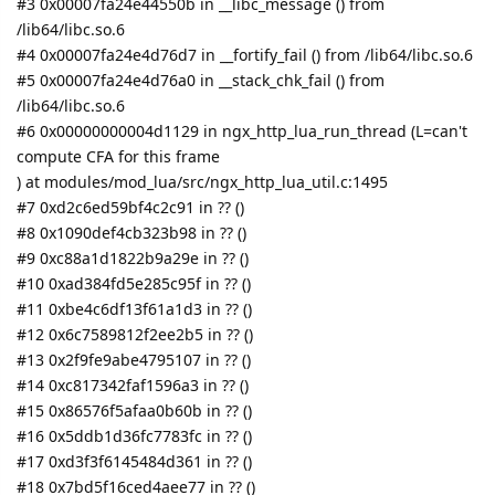
#3 0x00007fa24e44550b in __libc_message () from
/lib64/libc.so.6
#4 0x00007fa24e4d76d7 in __fortify_fail () from /lib64/libc.so.6
#5 0x00007fa24e4d76a0 in __stack_chk_fail () from
/lib64/libc.so.6
#6 0x00000000004d1129 in ngx_http_lua_run_thread (L=can't
compute CFA for this frame
) at modules/mod_lua/src/ngx_http_lua_util.c:1495
#7 0xd2c6ed59bf4c2c91 in ?? ()
#8 0x1090def4cb323b98 in ?? ()
#9 0xc88a1d1822b9a29e in ?? ()
#10 0xad384fd5e285c95f in ?? ()
#11 0xbe4c6df13f61a1d3 in ?? ()
#12 0x6c7589812f2ee2b5 in ?? ()
#13 0x2f9fe9abe4795107 in ?? ()
#14 0xc817342faf1596a3 in ?? ()
#15 0x86576f5afaa0b60b in ?? ()
#16 0x5ddb1d36fc7783fc in ?? ()
#17 0xd3f3f6145484d361 in ?? ()
#18 0x7bd5f16ced4aee77 in ?? ()