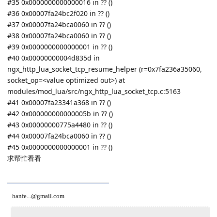
#35 0x0000000000000016 in ?? ()
#36 0x00007fa24bc2f020 in ?? ()
#37 0x00007fa24bca0060 in ?? ()
#38 0x00007fa24bca0060 in ?? ()
#39 0x0000000000000001 in ?? ()
#40 0x00000000004d835d in
ngx_http_lua_socket_tcp_resume_helper (r=0x7fa236a35060,
socket_op=<value optimized out>) at
modules/mod_lua/src/ngx_http_lua_socket_tcp.c:5163
#41 0x00007fa23341a368 in ?? ()
#42 0x000000000000005b in ?? ()
#43 0x00000000775a4480 in ?? ()
#44 0x00007fa24bca0060 in ?? ()
#45 0x0000000000000001 in ?? ()
求帮忙看看
hanfe...@gmail.com