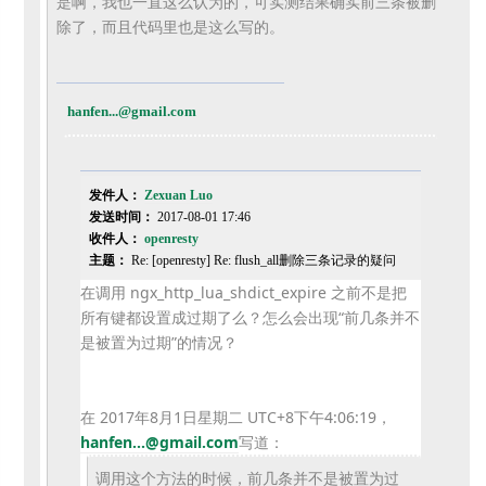
是啊，我也一直这么认为的，可实测结果确实前三条被删
除了，
而且代码里也是这么写的。
hanfen...@gmail.com
发件人：
Zexuan Luo
发送时间：
2017-08-01 17:46
收件人：
openresty
主题：
Re: [openresty] Re: flush_all删除三条记录的疑问
在调用 ngx_http_lua_shdict_expire 之前不是把
所有键都设置成过期了么？怎么会出现“
前几条并不
是被置为过期”的情况？
在 2017年8月1日星期二 UTC+8下午4:06:19，
hanfen...@
gmail.com
写道：
调用这个方法的时候，前几条并不是被置为过