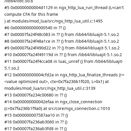
/lib64/libc.so.6
#5 0x00000000004d1129 in ngx_http_lua_run_thread (L=can't
compute CFA for this frame
) at modules/mod_lua/src/ngx_http_lua_util.c:1495
#6 0x0000000000000540 in ?? ()
#7 0x00007fa24f48c083 in ?? () from /lib64/libluajit-5.1.so.2
#8 0x00007fa24f48a1ce in ?? () from /lib64/libluajit-5.1.so.2
#9 0x00007fa24f490d22 in ?? () from /lib64/libluajit-5.1.so.2
#10 0x00007fa24f49119d in ?? () from /lib64/libluajit-5.1.so.2
#11 0x00007fa24f4cca08 in luaL_unref () from /lib64/libluajit-
5.1.so.2
#12 0x00000000004cfd2a in ngx_http_lua_finalize_threads (r=
<value optimized out>, ctx=0x7fa236b1f020, L=0x1) at
modules/mod_lua/src/ngx_http_lua_util.c:3139
#13 0x00007fa234c00680 in ?? ()
#14 0x000000000042efaa in ngx_close_connection
(c=0x7fa236b1f9a0) at src/core/ngx_connection.c:1010
#15 0x000000007587aa10 in ?? ()
#16 0x00007fa236ab3060 in ?? ()
#17 0x00007fa236ab3fd8 in ?? ()