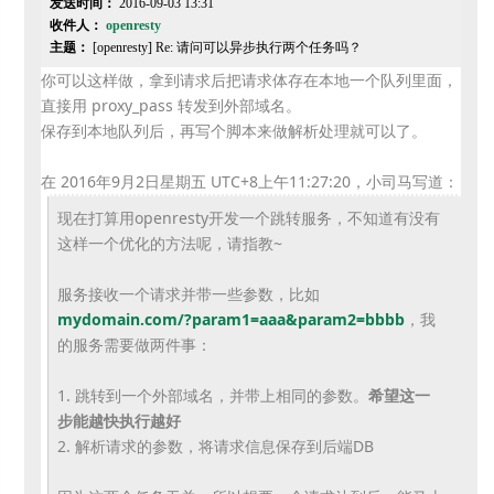
发送时间：
2016-09-03 13:31
收件人：
openresty
主题：
[openresty] Re: 请问可以异步执行两个任务吗？
你可以这样做，拿到请求后把请求体存在本地一个队列里面，
直接用 proxy_pass 转发到外部域名。
保存到本地队列后，再写个脚本来做解析处理就可以了。
在 2016年9月2日星期五 UTC+8上午11:27:20，小司马写道：
现在打算用openresty开发一个跳转服务，
不知道有没有
这样一个优化的方法呢，请指教~
服务接收一个请求并带一些参数，比如
mydomain.com/?param1=aaa&
param2=bbbb
，我
的服务需要做两件事：
1. 跳转到一个外部域名，并带上相同的参数。
希望这一
步能越快执行越
好
2. 解析请求的参数，将请求信息保存到后端DB