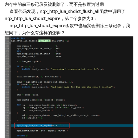
内存中的前三条记录及被删除了，而不是被置为过期；
查看代码发现，ngx_http_lua_shdict_flush_all函数中调用了
ngx_http_lua_shdict_expire，第二个参数为0；
ngx_http_lua_shdict_expire函数中也确实会删除三条记录，我
想问下，为什么有这样的逻辑？