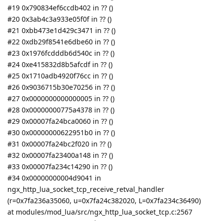
#19 0x790834ef6ccdb402 in ?? ()
#20 0x3ab4c3a933e05f0f in ?? ()
#21 0xbb473e1d429c3471 in ?? ()
#22 0xdb29f8541e6dbe60 in ?? ()
#23 0x1976fcdddb6d540c in ?? ()
#24 0xe415832d8b5afcdf in ?? ()
#25 0x1710adb4920f76cc in ?? ()
#26 0x9036715b30e70256 in ?? ()
#27 0x0000000000000005 in ?? ()
#28 0x00000000775a4378 in ?? ()
#29 0x00007fa24bca0060 in ?? ()
#30 0x00000000622951b0 in ?? ()
#31 0x00007fa24bc2f020 in ?? ()
#32 0x00007fa23400a148 in ?? ()
#33 0x00007fa234c14290 in ?? ()
#34 0x00000000004d9041 in
ngx_http_lua_socket_tcp_receive_retval_handler
(r=0x7fa236a35060, u=0x7fa24c382020, L=0x7fa234c36490)
at modules/mod_lua/src/ngx_http_lua_socket_tcp.c:2567