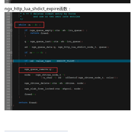
ngx_http_lua_shdict_expire函数：