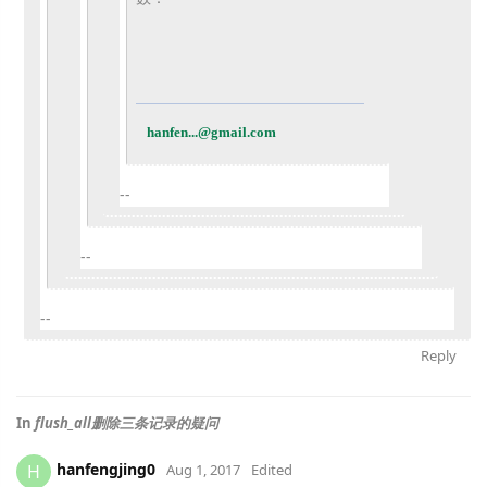
hanfen...@gmail.com
--
--
--
Reply
In
flush_all删除三条记录的疑问
hanfengjing0
H
Aug 1, 2017
Edited