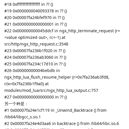
#18 0xffffffffffffffff in ?? ()
#19 0x0000000040093378 in ?? ()
#20 0x00007fa24bfef970 in ?? ()
#21 0x0000000000000001 in ?? ()
#22 0x000000000045ddcf in ngx_http_terminate_request (r=
<value optimized out>, rc=-1) at
src/http/ngx_http_request.c:3548
#23 0x00007fa236b1f020 in ?? ()
#24 0x00007fa236ab3060 in ?? ()
#25 0x00007fa234c17d10 in ?? ()
#26 0x00000000004bebdb in
ngx_http_lua_flush_resume_helper (r=0x7fa236ab3fd8,
ctx=0x7fa236b1f9a0) at
modules/mod_lua/src/ngx_http_lua_output.c:757
#27 0x0000000000000000 in ?? ()
另一个种是：
#1 0x00007fa24e1cf119 in _Unwind_Backtrace () from
/lib64/libgcc_s.so.1
#2 0x00007fa24e4d3aa6 in backtrace () from /lib64/libc.so.6