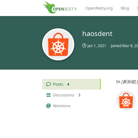
OpenResty.org
Blog
haosdent
Jan 1, 2021
Joined
Mar 8, 2
In
[新加坡] 
Posts
4
Discussions
3
Mentions