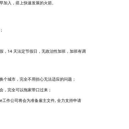
趁早加入，搭上快速发展的火箭。
；
育儿假，14 天法定节假日，无政治性加班，加班有调
换个城市，完全不用担心无法适应的问题；
会，完全可以拖家带口过来；
ee工作公司将会为准备雇主文件, 全力支持申请