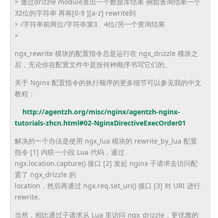
> 通过drizzle module查出一个数据库结果 例如查询结果一个
32位的字符串 再将[0-9 ][a-z] rewrite到
> /字符串前两位/字符串第3、4位/另一个查询结果
>
ngx_rewrite 模块的配置指令总是运行在 ngx_drizzle 模块之
后，无论你在配置文件中是按何种顺序书写它们的。
关于 Nginx 配置指令的执行顺序的更多细节可以参见我的中文
教程：
http://agentzh.org/misc/nginx/
agentzh-nginx-
tutorials-zhcn.
html#02-
NginxDirectiveExecOrder01
解决的一个办法是使用 ngx_lua 模块的 rewrite_by_lua 配置
指令 [1] 内联一小段 Lua 代码，通过
ngx.location.capture() 接口 [2] 发起 nginx 子请求去访问配
置了 ngx_drizzle 的
location，然后再通过 ngx.req.set_uri() 接口 [3] 对 URI 进行
rewrite.
当然，相比通过子请求从 Lua 里访问 ngx_drizzle，更优雅的