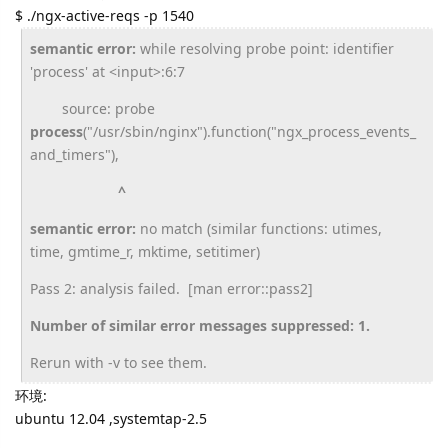
$ ./ngx-active-reqs -p 1540
semantic error:
while resolving probe point: identifier
'process' at
<input>:6:7
source: probe
process
("/usr/sbin/nginx").function("ngx_process_events_
and_timers"),
^
semantic error:
no match (similar functions: utimes,
time, gmtime_r, mktime, setitimer)
Pass 2: analysis failed. [man error::pass2]
Number of similar error messages suppressed: 1.
Rerun with -v to see them.
环境:
ubuntu 12.04 ,systemtap-2.5