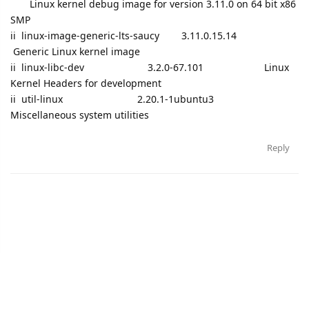
Linux kernel debug image for version 3.11.0 on 64 bit x86
SMP
ii linux-image-generic-lts-saucy 3.11.0.15.14
Generic Linux kernel image
ii linux-libc-dev 3.2.0-67.101 Linux
Kernel Headers for development
ii util-linux 2.20.1-1ubuntu3
Miscellaneous system utilities
Reply