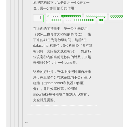
原理结构如下，
我分
别用一个0表示一
位，用—分割开部分的作用：
0
---
0000000000
0000000000
0000
0000
1
-
00000
---
0000000000
00
在上面的字符串中，第一位为未使用
（
实际上也可作为long的符
号位），
接
下来的41位为毫秒级时间，
然后5位
datacent
er标识位，5位机器ID（
并不算
标识符，实际是为线程标识），
然后12
位该毫秒内的当前毫秒内的计数，加起
来刚好64位，
为一
个Long型。
这样的好处是，整体上按照时间自增排
序，
并且整个分布式系统内不
会产生ID
碰撞（
由datacenter和机器ID作区
分），
并且效率较高，
经测试，
snowflake每秒能够产生26万ID左右，
完全满足需要。
--