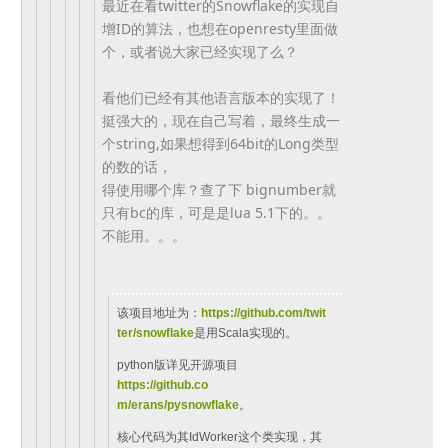
最近在看twitter的Snowflake的实现自
增ID的算
法，也想在openresty里面做
个，
或者说大家已经实现了么
？
看他们已经有其他语言版本的实现了！
挺强大的，现在自己写着，
最
终生成一
个string,
如果想得到64bit的Long类型
的
数的话，
得使用哪个库？查了下 bignumber就
只有bc的库，可是是lua 5.1下的。。
不能用。。。
该项目地址为：
https://github.com/
twit
ter/snowflake
是用Scala实现的。
python版详见开源项目
https://github.
co
m/erans/pysnowflake
。
核心代码为其IdWorker这个类实现，其