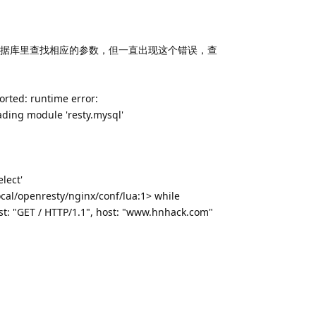
ysql去数据库里查找相应的参数，但一直出现这个错误，查
orted: runtime error:
oading module 'resty.mysql'
lect'
cal/openresty/nginx/conf/lua:1> while
uest: "GET / HTTP/1.1", host: "www.hnhack.com"