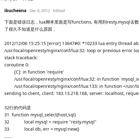
ibucheena
Dec 6, 2012
Edited
下面是错误日志，lua脚本里面是写functions, 有用到resty.m
了很久不知道是什么原因，
2012/12/06 15:25:15 [error] 13647#0: *10233 lua entry thread ab
/usr/local/openresty/nginx/conf/lua:32: loop or previous error l
stack traceback:
coroutine 0:
[C]: in function 'require'
/usr/local/openresty/nginx/conf/lua:32: in function 'mysql_se
/usr/local/openresty/nginx/conf/lua:133: in function </usr/lo
sending to client, client: 183.13.218.168, server: localhost, req
32行的代码是
31 function mysql_select(host,sql)
32
local mysql = require "resty.mysql"
33
local db, err = mysql:new()
......