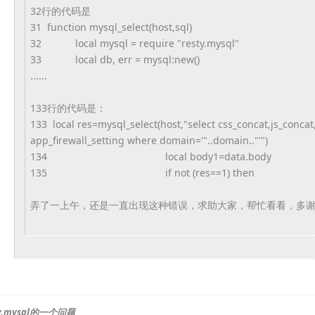
32行的代码是
31 function mysql_select(host,sql)
32
local mysql = require "resty.mysql"
33
local db, err = mysql:new()
......
133行的代码是：
133 local res=mysql_select(host,"select css_concat,js_concat
app_firewall_setting where domain='"..domain.."'")
134
local body1=data.body
135
if not (res==1) then
弄了一上午，还是一直出现这种错误，求助大家，帮忙看看，
多
y.mysql的一个问题