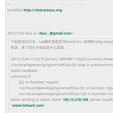
--
smallfish
http://chenxiaoyu.
org
2012/12/6 feliz lu
<
ibuc...@gmail.com
>
下面是错误日志，lua脚本里面是写functions, 有用到resty.
错误，查了很久不知道是什么原因，
2012/12/06 15:25:15 [error] 13647#0: *10233 lua entry threa
/usr/local/openresty/nginx/
conf/lua:32: loop or previous err
stack traceback:
coroutine 0:
[C]: in function 'require'
/usr/local/openresty/nginx/
conf/lua:32: in function 'mys
/usr/local/openresty/nginx/
conf/lua:133: in function </
while sending to client, client:
183.13.218.168
, server: local
"
www.hnhack.com
"