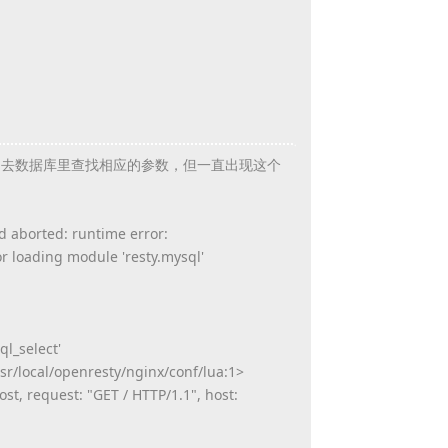
mysql去数据库里查找相应的参数，
但一直出现这个
d aborted: runtime error:
or loading module 'resty.mysql'
ql_select'
usr/local/openresty/nginx/
conf/lua:1>
host, request: "GET / HTTP/1.1", host: