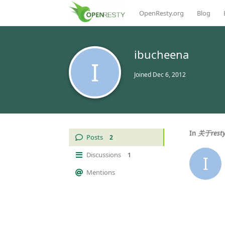
OpenResty.org
Blog
ibucheena
I
Joined
Dec 6, 2012
In
关于rest
Posts
2
Discussions
1
I
Mentions