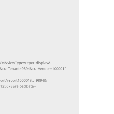
894&
viewType=reportdisplay&
e&curTenant=9894&curVendor=
100001"
ort/report100001?tt=9894&
=125678&reloadData=