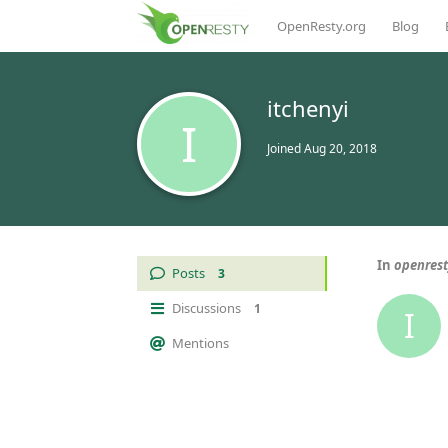
OpenResty.org
Blog
itchenyi
I
Joined
Aug 20, 2018
In
openr
Posts
3
Discussions
1
I
Mentions