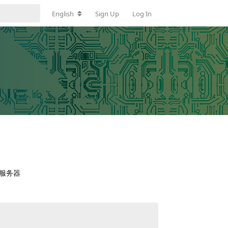
English
Sign Up
Log In
向服务器