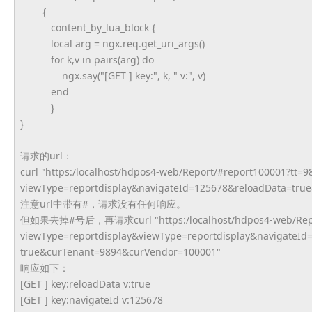
{
content_by_lua_block {
local arg = ngx.req.get_uri_args()
for k,v in pairs(arg) do
ngx.say("[GET ] key:", k, " v:", v)
end
}
}
请求的url：
curl "https:/localhost/hdpos4-web/
Report/#report100001?tt=9
viewType=reportdisplay&
navigateId=125678&reloadData=
tru
注意url中带有#，请求没有任何响应。
但如果去掉#号后，再请求curl "https:/localhost/hdpos4-web/
Rep
viewType=reportdisplay&
viewType=reportdisplay&
navigateId
true&curTenant=9894&curVendor=
100001"
响应如下：
[GET ] key:reloadData v:true
[GET ] key:navigateId v:125678