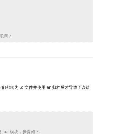
实现啊？
Reply
都转为 .o 文件并使用 ar 归档后才导致了该错
lua 模块，步骤如下: