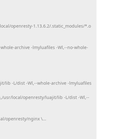
cal/openresty-1.13.6.2/
.static_modules/*.o
-archive -lmyluafiles -Wl,--no-whole-
it/lib -L/dist -Wl,--whole-archive -lmyluafiles
,/
usr/local/openresty/luajit/lib -L/dist -Wl,--
cal/openresty/
nginx \...