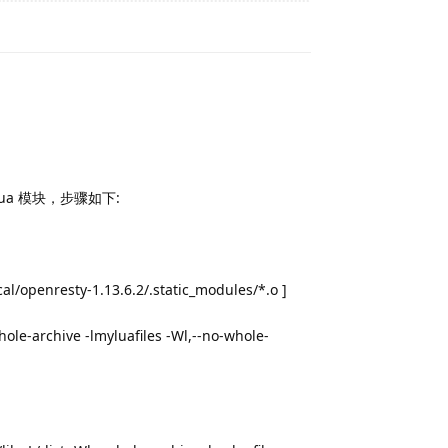
Reply
ua 模块，步骤如下:
l/openresty-1.13.6.2/.static_modules/*.o ]
rchive -lmyluafiles -Wl,--no-whole-