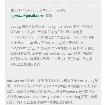
在 2017年8月7日，下午6:05，jew3lz
<
jew3...@gmail.com
> 写道：
debug 级别的日志我在 init_by_lua_block 中引用的方法
里能够打出来,其它级别的日志也正常. 现在问题是
init_worker_by_lua 调用的这个方法里面, ngx.log打印不
出来日志.. http 模块下的error_log 输出里没有, 在
Init_worker_by_lua 里调用 ngx.log也没有错误输出, 但是
就是没有日志. 所有在 init_worker_by_lua 里打印的日志
都石沉大海.. 但是我自己写个 io 写文件是可以的, 所以调
用到这里是没问题的.
init_worker的时候，
还没有读取你http模块下面的error_log配
置，
所以你应该在http外层的error_
log指令指定的目录去查看
日志。如果你没有改过配置的话，
就该在openresty的默认日
志路径(/usr/
local/openresty/nginx/log/
error.log)下面去查看
日志，
而不是去查看你在http块中配置的路径。