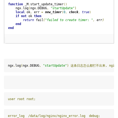
function
_M
.
start_update_timer
()
    ngx
.
log
(
ngx
.
DEBUG
,
"startUpdate"
)
local
ok
,
err 
=
new_timer
(
0
,
check
,
true
)
if
not
ok 
then
return
fail
(
"failed to create timer: "
,
 err
)
end
end
ngx
.
log
(
ngx
.
DEBUG
,
"startUpdate"
) 这条日志怎么都打不出来, ngin
user root root;
error_log  /data/log/nginx/nginx_error.log  debug;