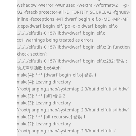
Wshadow -Werror -Wunused -Wextra -Wformat=2 -g -
O2 -fstack-protector-all -D_FORTIFY_SOURCE=2 -fgnu89-
inline -fexceptions -MT dwarf_begin_elf.o -MD -MP -MF
.deps/dwarf_begin_elf.Tpo -c -o dwarf_begin_elf.o
../../../elfutils-0.157/libdw/dwarf_begin_elf.c
cc1: warnings being treated as errors
../../../elfutils-0.157/libdw/dwarf_begin_elf.c: In function
‘check_section’:
../../../elfutils-0.157/libdw/dwarf_begin_elf.c:282: 警告：
隐式声明函数 ‘be64toh’
make[4]: *** [dwarf_begin_elf.o] 错误 1
make[4]: Leaving directory
`/root/jianping.zhao/systemtap-2.3/build-elfutils/libdw'
make[3]: *** [all] 错误 2
make[3]: Leaving directory
`/root/jianping.zhao/systemtap-2.3/build-elfutils/libdw'
make[2]: *** [all-recursive] 错误 1
make[2]: Leaving directory
`/root/jianping.zhao/systemtap-2.3/build-elfutils'