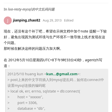
In
lua-resty-mysql的中文乱码问题
jianping.zhao82
J
Aug 29, 2013
Edited
现在，还没有这个补丁吧，希望在示例文档中加个note 提醒一下较
好，避免出现因为测试环境与生产环境不一致导致上线才发现在这
个问题。
那时候在解决这样的问题压力加大啊。
在 2012年5月10日星期四UTC+8下午9时33分43秒，agentzh写
道：
2012/5/10 huang kun <
kun...@gmail.com
>:
> post上来的中文字符插入到mysql是乱码，
如何在connect中
设置mysql连接的编码呢
> local ok, err, errno, sqlstate = db:connect{
> host = "xxxxxx",
> port = 3306,
> database = "db",