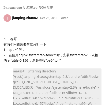
In
nginx -lua io 阻塞cpu 100% 忙等
jianping.zhao82
J
Dec 26, 2013
Edited
hi : 春哥
有两个问题需要帮忙分析一下
1，cpu 忙等，
2，在使用nginx-systemtap-toolkit 时，安装systemtap2.3 依赖
的 elfutils-0.156 ，总是在报“be64toh”
make[4]: Entering directory
`/root/jianping.zhao/systemtap-2.3/build-elfutils/libdw'
gcc -D_GNU_SOURCE -DHAVE_CONFIG_H -
DLOCALEDIR='"/usr/local/systemtap-2.3/share/locale"' -
DIS_LIBDW -I. -I../../../elfutils-0.157/libdw -I.. -I. -
I../../../elfutils-0.157/libdw -I../../../elfutils-0.157/lib -I.. -
I../../../elfutils-0.157/libdw/../libelf -std=gnu99 -Wall -