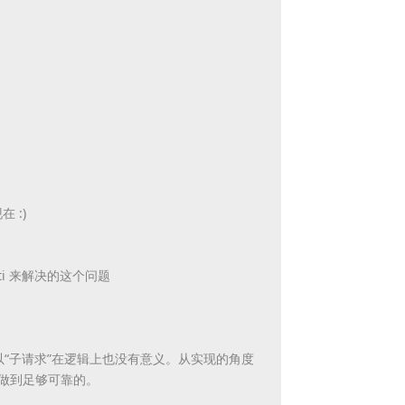
 :)
multi 来解决的这个问题
以“子请求”在逻辑上也没有意义。从实现的角度
法做到足够可靠的。