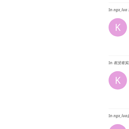
In
ngx_lu
K
In
有没有实
K
In
ngx_l