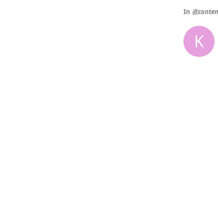
In
在conte
K