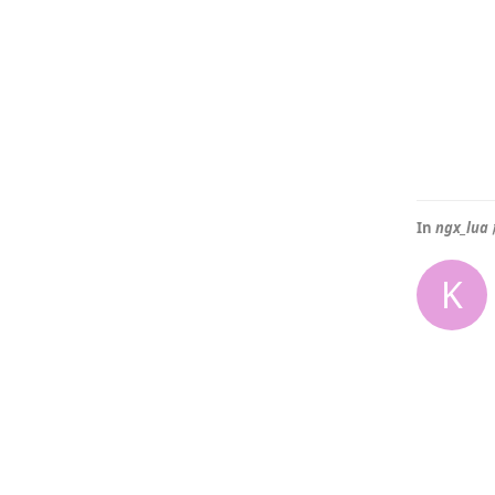
In
ngx_
K