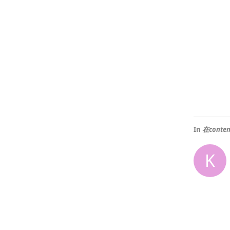
In
在conte
K