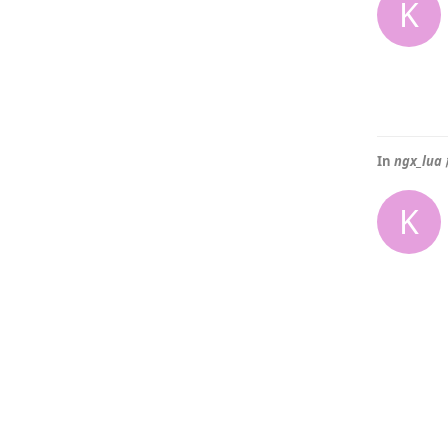
K
In
ngx_
K