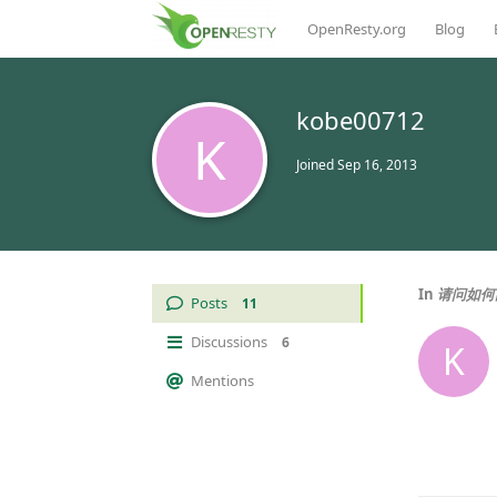
OpenResty.org
Blog
kobe00712
K
Joined
Sep 16, 2013
In
请问如何
Posts
11
Discussions
6
K
Mentions