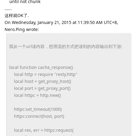
until not chunk
......
这样就OK了.
On Wednesday, January 21, 2015 at 11:39:50 AM UTC+8,
Nero.Ping wrote:
我从一个url读内容，想用流的方式把读到的内容输出到下游:
local function cache_response()
local http = require "resty.http"
local host = get_proxy_host()
local port = get_proxy_port()
local httpc = http.new()
httpc:set_timeout(1000)
httpc:connect(host, port)
local res, err = httpc:request{