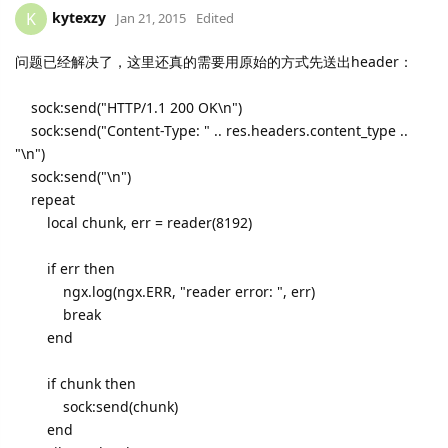
kytexzy
K
Jan 21, 2015
Edited
问题已经解决了，这里还真的需要用原始的方式先送出header：
sock:send("HTTP/1.1 200 OK\n")
sock:send("Content-Type: " .. res.headers.content_type ..
"\n")
sock:send("\n")
repeat
local chunk, err = reader(8192)
if err then
ngx.log(ngx.ERR, "reader error: ", err)
break
end
if chunk then
sock:send(chunk)
end