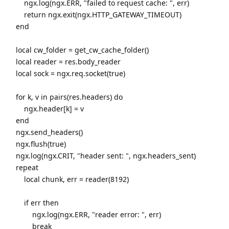
ngx.log(ngx.ERR, "failed to request cache: ", err)
return ngx.exit(ngx.HTTP_GATEWAY_TIMEOUT)
end
local cw_folder = get_cw_cache_folder()
local reader = res.body_reader
local sock = ngx.req.socket(true)
for k, v in pairs(res.headers) do
ngx.header[k] = v
end
ngx.send_headers()
ngx.flush(true)
ngx.log(ngx.CRIT, "header sent: ", ngx.headers_sent)
repeat
local chunk, err = reader(8192)
if err then
ngx.log(ngx.ERR, "reader error: ", err)
break