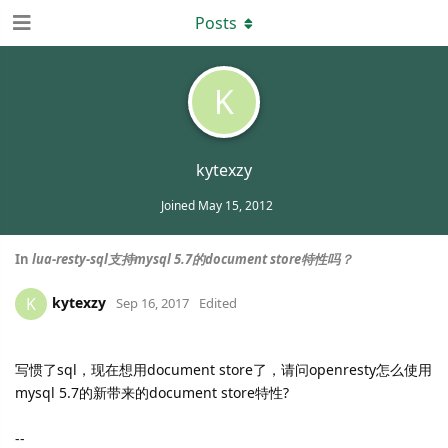
Posts
K
kytexzy
Joined
May 15, 2012
In
lua-resty-sql支持mysql 5.7的document store特性吗？
kytexzy
K
Sep 16, 2017
Edited
写惯了sql，现在想用document store了，请问openresty怎么使用
mysql 5.7的新带来的document store特性?
--