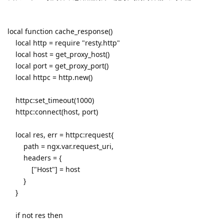
local function cache_response()
local http = require "resty.http"
local host = get_proxy_host()
local port = get_proxy_port()
local httpc = http.new()
httpc:set_timeout(1000)
httpc:connect(host, port)
local res, err = httpc:request{
path = ngx.var.request_uri,
headers = {
["Host"] = host
}
}
if not res then