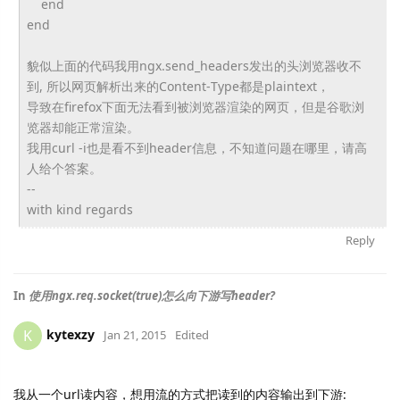
end
end
貌似上面的代码我用ngx.send_
headers发出的头浏览器收不
到, 所以网页解析出来的Content-
Type都是plaintext，
导致在firefox下面无法看到被浏览器渲染的网页，
但是谷歌浏
览器却能正常渲染。
我用curl -i也是看不到header信息，不知道问题在哪里，
请高
人给个答案。
--
with kind regards
Reply
In
使用ngx.req.socket(true)怎么向下游写header?
kytexzy
K
Jan 21, 2015
Edited
我从一个url读内容，想用流的方式把读到的内容输出到下游: