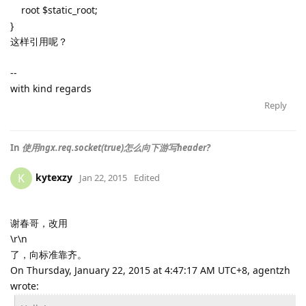
root $static_root;
}
这样引用呢？
--
with kind regards
Reply
In
使用ngx.req.socket(true)怎么向下游写header?
kytexzy
K
Jan 22, 2015
Edited
谢春哥，改用
\r\n
了，向标准靠齐。
On Thursday, January 22, 2015 at 4:47:17 AM UTC+8, agentzh
wrote: