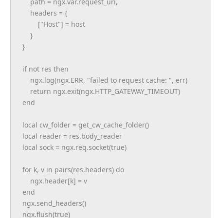
path = ngx.var.request_uri,
headers = {
["Host"] = host
}
}
if not res then
ngx.log(ngx.ERR, "failed to request cache: ", err)
return ngx.exit(ngx.HTTP_GATEWAY_
TIMEOUT)
end
local cw_folder = get_cw_cache_folder()
local reader = res.body_reader
local sock = ngx.req.socket(true)
for k, v in pairs(res.headers) do
ngx.header[k] = v
end
ngx.send_headers()
ngx.flush(true)