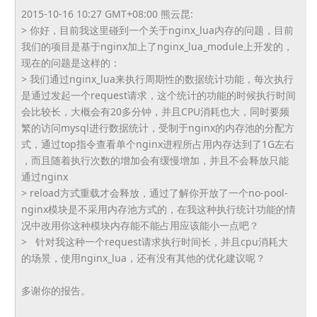
2015-10-16 10:27 GMT+08:00 熊云昆:
> 你好，目前我这里碰到一个关于nginx_lua内存的问题，
目前
我们的项目是基于nginx加上了nginx_lua_
module上开发的，
现在的问题是这样的：
> 我们通过nginx_lua来执行周期性的数据统计功能，
每次执行
是通过发起一个request请求，
这个统计的功能的时候执行时间
会比较长，大概会有20多分钟，
并且CPU消耗也大，同时要频
繁的访问mysql进行数据统计，
受制于nginx的内存池的分配方
式，
通过top指令查看单个nginx进程所占用内存达到了1G左右
，而且随着执行次数的增加会有缓慢增加，
并且不会释放只能
通过nginx
> reload方式重载才会释放，通过了解你开放了一个no-
pool-
nginx模块是不采用内存池方式的，
在我这种执行统计功能的情
况中改用你这种模块内存能不能占用应该
能小一点吧？
> 针对我这种一个request请求执行时间长，
并且cpu消耗大
的场景，使用nginx_lua，
还有没有其他的优化建议呢？
多谢你的报告。