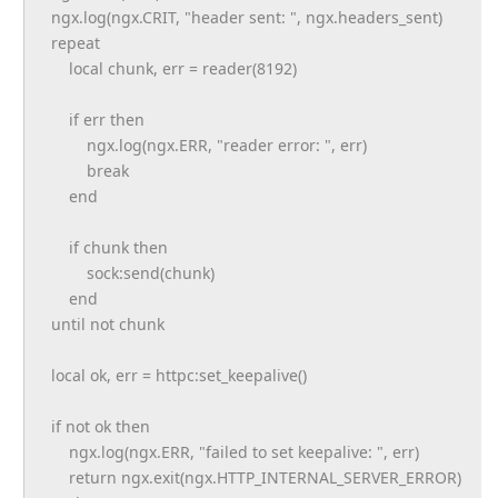
ngx.log(ngx.CRIT, "header sent: ", ngx.headers_sent)
repeat
local chunk, err = reader(8192)
if err then
ngx.log(ngx.ERR, "reader error: ", err)
break
end
if chunk then
sock:send(chunk)
end
until not chunk
local ok, err = httpc:set_keepalive()
if not ok then
ngx.log(ngx.ERR, "failed to set keepalive: ", err)
return ngx.exit(ngx.HTTP_INTERNAL_
SERVER_ERROR)