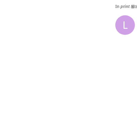
In
print
L