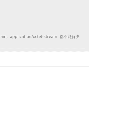
lain, application/octet-stream 都不能解决
Reply