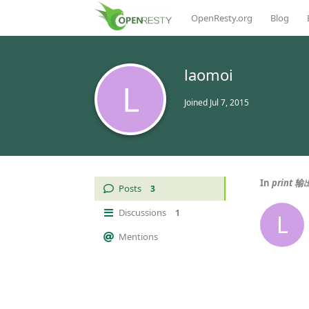
OpenResty.org
Blog
laomoi
L
Joined
Jul 7, 2015
In
print
Posts
3
Discussions
1
L
Mentions