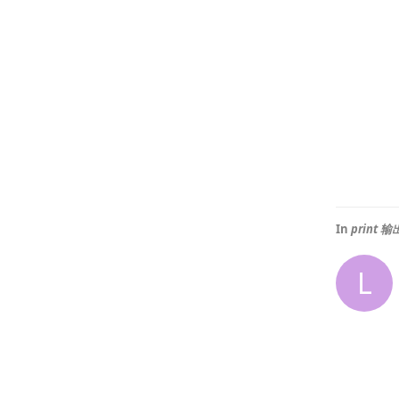
In
print
L