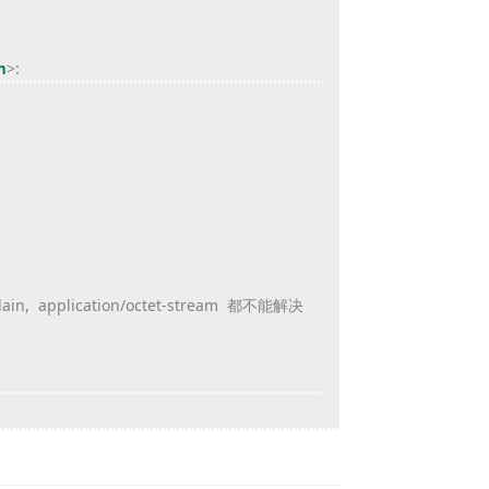
m
>
:
lain, application/octet-stream 都不能解决
Reply