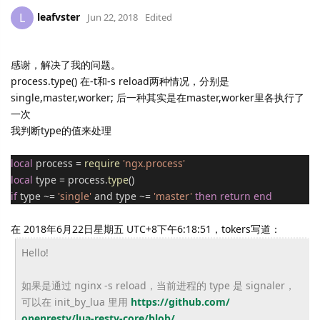
leafvster
L
Jun 22, 2018
Edited
感谢，解决了我的问题。
process.type() 在-t和-s reload两种情况，分别是
single,master,worker; 后一种其实是在master,worker里各执行了
一次
我判断type的值来处理
local
process =
require
'ngx.process'
local
type = process.
type
()
if
type ~=
'single'
and type ~=
'master'
then
return
end
在 2018年6月22日星期五 UTC+8下午6:18:51，tokers写道：
Hello!
如果是通过 nginx -s reload，当前进程的 type 是 signaler，
可以在 init_by_lua 里用
https://github.com/
openresty/lua-resty-core/blob/