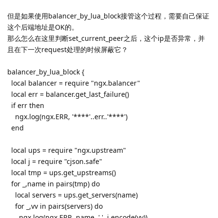
但是如果使用balancer_by_lua_block接管这个过程，需要自己保证
这个后端地址是OK的。
那么怎么在这里判断set_current_peer之后，这个ip是否异常，并
且在下一次request处理的时候屏蔽它？
balancer_by_lua_block {
local balancer = require "ngx.balancer"
local err = balancer.get_last_failure()
if err then
ngx.log(ngx.ERR, '****'..err..'****')
end
local ups = require "ngx.upstream"
local j = require "cjson.safe"
local tmp = ups.get_upstreams()
for _,name in pairs(tmp) do
local servers = ups.get_servers(name)
for _,vv in pairs(servers) do
ngx.log(ngx.ERR, name..','..j.encode(vv))