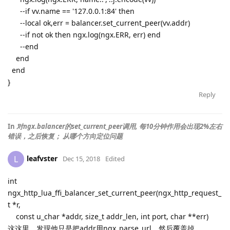
--if vv.name == '127.0.0.1:84' then
--local ok,err = balancer.set_current_peer(vv.addr)
--if not ok then ngx.log(ngx.ERR, err) end
--end
end
end
}
Reply
In
对ngx.balancer的set_current_peer调用, 每10分钟作用会出现2%左右
错误，之后恢复； 从哪个方向定位问题
leafvster
L
Dec 15, 2018
Edited
int
ngx_http_lua_ffi_balancer_set_current_peer(ngx_http_request_
t *r,
const u_char *addr, size_t addr_len, int port, char **err)
这这里，发现他只是把addr用ngx_parse_url，然后覆盖掉