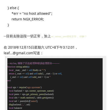
} else {
*err = "no host allowed";
return NGX_ERROR;
}
--目前去除这段一切正常，加上
set_current_peer就有异常， 何解？
在 2018年12月15日星期六 UTC+8下午3:12:01，
leaf...@gmail.com写道：
-- my.lua, 移除了日志处理和错误处理部分----------
function
string:addr
(
s
)
local
 _start, _end = 
self
:
find
(s or 
":"
)
return
 (_start ~= 
nil
) and 
self
:
sub
(
1
, _start - 
1
) or 
self
,
    (_end ~= 
nil
) and 
self
:
sub
(_end + 
1
) or 
''
end
local
 ups = 
require
(
'ngx.upstream'
)
local
 backend = ups.
current_upstream_name
()
local
 peers = ups.
get_primary_peers
(backend)
local
 idx = 
math.random
(
1
, table.
getn
(peers))
local
 sel = peers[idx][
'name'
];
dbg
(backend..
', '
..sel)
local
 balancer