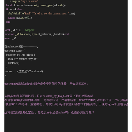
      = 
require
"ngx.balancer"
local
 ok, err = balancer.
set_current_peer
(sel:
addr
())
if
 not ok 
then
dbgWriteFile
(
'fatal'
, 
"failed to set the current peer: "
..err)
return
 ngx.
exit
(
601
)
end
local
 _M = {} 
-- wrapper
function
_M.balancer
() 
xpcall
(_balancer, _handler) 
end
return
 _M
在nginx.conf里----------------, 
upstream testor {
  balancer_by_lua_block {
    local r = require "mylua"
    r.balacer()
 }
 server ..., (这里是5个endpoint)
}
upstream的后端endpoint服务是个非常简单的服务，只会返回200；
去除其他所有逻辑以后，只在balancer_by_lua_block里上面的处理构成。
在请求量每秒5000的压测里， 每30秒统计一次请求结果。发现大约10分钟左右出现一次http错误，
 以后每10~20分钟，重复出现， 每次出现http请求返回错误2%的错误率、出现时nginx和后端节点的
这种情况应该怎么定位， 是垃圾回收还是nginx有什么任务调度导致？