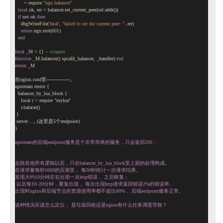
      = 
require
"ngx.balancer"
local
 ok, err = balancer.
set_current_peer
(sel:
addr
())
if
 not ok 
then
dbgWriteFile
(
'fatal'
, 
"failed to set the current peer: "
..err)
return
 ngx.
exit
(
601
)
end
local
 _M = {} 
-- wrapper
function
_M.balancer
() 
xpcall
(_balancer, _handler) 
end
return
 _M
在nginx.conf里----------------, 
upstream testor {
  balancer_by_lua_block {
    local r = require "mylua"
    r.balacer()
 }
 server ..., (这里是5个endpoint)
}
upstream的后端endpoint服务是个非常简单的服务
，只会返回200；
去除其他所有逻辑以后，只在balancer_by_lua_
block里上面的处理构成。
在请求量每秒5000的压测里， 每30秒统计一次请求结果。
发现大约10分钟左右出现一次http错误， 之后恢复；
 以后每10~20分钟，重复出现， 每次出现http请求返回错误2%的错误率、
出现时nginx和后端节点的资源使用率都不超出60%， 后端endpoint服务正常。
这种情况应该怎么定位， 是垃圾回收还是nginx有什么任务调度导致？