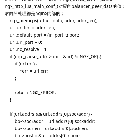
ngx_http_lua_main_conf_t对应的balancer_peer_data的值；
后面的处理都是nginx内部的；
ngx_memcpy(url.url.data, addr, addr_len);
url.url.len = addr_len;
url.default_port = (in_port_t) port;
url.uri_part = 0;
url.no_resolve = 1;
if (ngx_parse_url(r->pool, &url) != NGX_OK) {
if (url.err) {
*err = url.err;
}
return NGX_ERROR;
}
if (url.addrs && url.addrs[0].sockaddr) {
bp->sockaddr = url.addrs[0].sockaddr;
bp->socklen = url.addrs[0].socklen;
bp->host = &url.addrs[0].name;