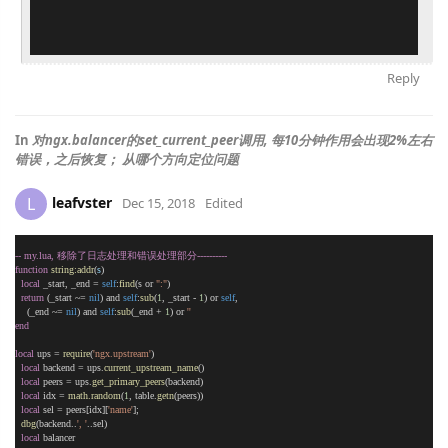
Reply
In
对ngx.balancer的set_current_peer调用, 每10分钟作用会出现2%左右
错误，之后恢复； 从哪个方向定位问题
leafvster
L
Dec 15, 2018
Edited
-- my.lua, 移除了日志处理和错误处理部分----------
function
string:addr
(
s
)
local
 _start, _end = 
self
:
find
(s or 
":"
)
return
 (_start ~= 
nil
) and 
self
:
sub
(
1
, _start - 
1
) or 
self
,
    (_end ~= 
nil
) and 
self
:
sub
(_end + 
1
) or 
''
end
local
 ups = 
require
(
'ngx.upstream'
)
local
 backend = ups.
current_upstream_name
()
local
 peers = ups.
get_primary_peers
(backend)
local
 idx = 
math.random
(
1
, table.
getn
(peers))
local
 sel = peers[idx][
'name'
];
dbg
(backend..
', '
..sel)
local
 balancer