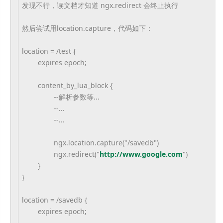
发现不行，读文档才知道
ngx.redirect 会终止执行
然后尝试用location.capture，代码如下：
location = /test {
expires epoch;
content_by_lua_block {
--解析参数等...
--...
--...
ngx.location.capture("/savedb"
)
ngx.redirect("
http://www.
google.com
")
}
}
location = /savedb {
expires epoch;