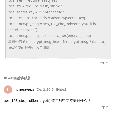
local aes = require "resty.aes"
local str = require "resty.string"
local secret_key = "1234abcdefg"
local aes_128_cbc_md5 = aes:new(secret_key)
local encrypt_msg = aes_128_cbc_md5:encrypt("it is
secret message")
local encrypt_msg_hex = str.to_hex(encrypt_msg)
请问如何通过encrypt_msg_
hex得到encrypt_msg？即str.to_
hex的逆函数是什么？谢谢
Reply
In
aes加密字符集
lhcnoswaps
L
Dec 2, 2015
Edited
aes_128_cbc_md5:encrypt(),请问加密字符集时什么？
Reply