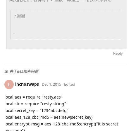
？谢谢
--
Reply
In
关于aes加密问题
lhcnoswaps
L
Dec 1, 2015
Edited
local aes = require "resty.aes"
local str = require "resty.string"
local secret_key = "1234abcdefg"
local aes_128_cbc_md5 = aes:new(secret_key)
local encrypt_msg = aes_128_cbc_md5:encrypt("it is secret
message")