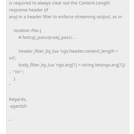
is required to always clear out the Content-Length
response header (if
any) in a header filter to enforce streaming output, as in
location /foo {
# fastcgi_pass/proxy_pass/...
header_filter_by_lua 'ngx.header.content_length =
nil';
body_filter_by_lua 'ngx.arg[1] = string.len(ngx.arg[1])
.. "\\n"';
}
”
Regards,
-agentzh
--