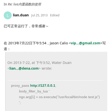
In
Re: lua内置函数的使用
lian.duan
L
Jul 25, 2013
Edited
已可正常运行了，非常感谢～
在 2013年7月22日下午5:54，Jason Calio
<
vip...@gmail.com
>
写
道：
On 2013-7-22, at 下午3:52, Water Duan
<
lian...@dena.com
> wrote:
proxy_pass
http://127.0.0.1
;
body_filter_by_lua '
ngx.arg[1] = os.execute("/usr/local/bin/node test.js")
';