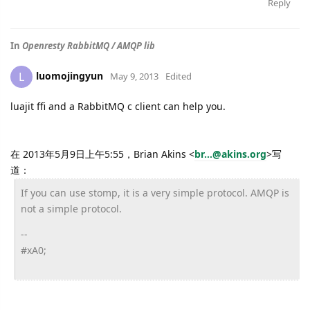
Reply
In
Openresty RabbitMQ / AMQP lib
luomojingyun
L
May 9, 2013
Edited
luajit ffi and a RabbitMQ c client can help you.
在 2013年5月9日上午5:55，Brian Akins
<
br...@akins.org
>
写
道：
If you can use stomp, it is a very simple protocol. AMQP is
not a simple protocol.
--
#xA0;