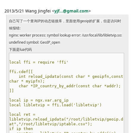
2013/5/21 Wang Jingfei
<
yjf...@gmail.com
>
自己写了一个查询IP的动态链接库，里面使用geoip的扩展，但是访问时
候报错:
nginx: worker process: symbol lookup error: /usr/local/lib/libletvip.so:
undefined symbol: GeoIP_open
下面是lua代码
local ffi = require 'ffi'
ffi.cdef[[
int reload_ipdata(const char * geoipfn,const
char * myipfn);
char *IP_country_by_addr(const char *addr);
]]
local ip = ngx.var.arg_ip
local libletvip = ffi.load('libletvip')
local ret =
libletvip.reload_ipdata("/root/libletvip/geoip.d
at","/root/libletvip/iptable.csv");
if ip then