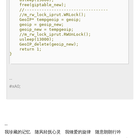
free(giptable_new);
//----------------------------------
//m_rw_lock_iprut.WRLock();
GeoIP* tempgeoip = geoip;
geoip = geoip_new;
geoip_new = tempgeoip;
//m_rw_lock_iprut.RWUnLock();
usleep(13000);
GeoIP_delete(geoip_new);
return 1;
}
--
#xA0;
--
我珍藏的记忆 随风轻抚心灵 我锺爱的旋律 随意朗朗行吟