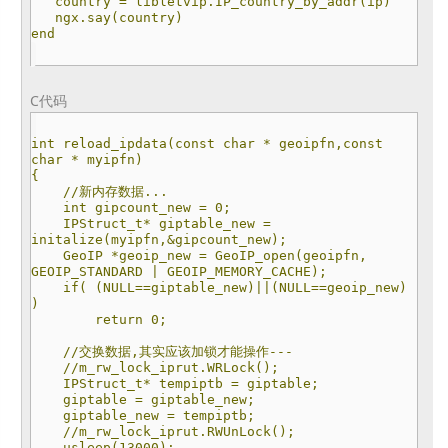
country = libletvip.IP_country_by_addr(ip)
ngx.say(country)
end
C代码
int reload_ipdata(const char * geoipfn,const
char * myipfn)
{
//新内存数据...
int gipcount_new = 0;
IPStruct_t* giptable_new =
initalize(myipfn,&gipcount_new);
GeoIP *geoip_new = GeoIP_open(geoipfn,
GEOIP_STANDARD | GEOIP_MEMORY_CACHE);
if( (NULL==giptable_new)||(NULL==geoip_new)
)
return 0;
//交换数据,其实应该加锁才能操作---
//m_rw_lock_iprut.WRLock();
IPStruct_t* tempiptb = giptable;
giptable = giptable_new;
giptable_new = tempiptb;
//m_rw_lock_iprut.RWUnLock();
usleep(13000);