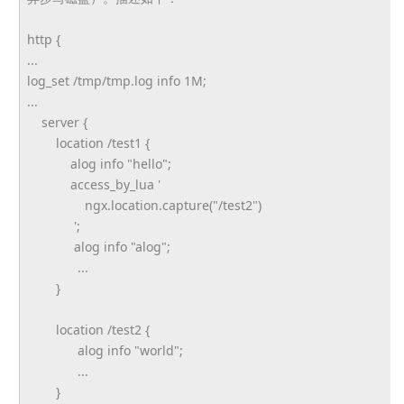
http {
...
log_set /tmp/tmp.log info 1M;
...
server {
location /test1 {
alog info "hello";
access_by_lua '
ngx.location.capture("/test2")
';
alog info "alog";
...
}
location /test2 {
alog info "world";
...
}