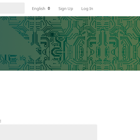
English
Sign Up
Log In
：