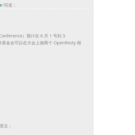
m
>
写道：
nference）预计在 6 月 1 号到 3
基金会可以在大会上做两个 OpenResty 相
英文
；