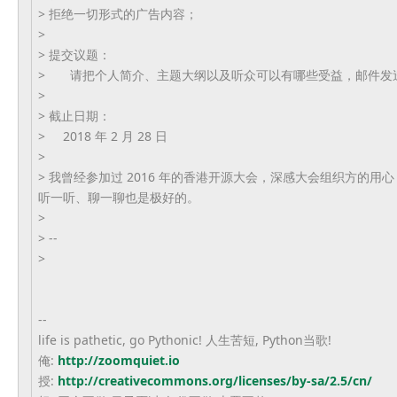
> 拒绝一切形式的广告内容；
>
> 提交议题：
> 请把个人简介、主题大纲以及听众可以有哪些受益，邮件发
>
> 截止日期：
> 2018 年 2 月 28 日
>
> 我曾经参加过 2016 年的香港开源大会，深感大会组织方的用
听一听、聊一聊也是极好的。
>
> --
>
--
life is pathetic, go Pythonic! 人生苦短, Python当歌!
俺:
http://zoomquiet.io
授:
http://creativecommons.org/lic
enses/by-sa/2.5/cn/