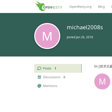
OpenResty.org
Blog
michael2008s
M
Joined
Jan 26, 2018
In
[技术主题
Posts
1
Discussions
0
M
Mentions