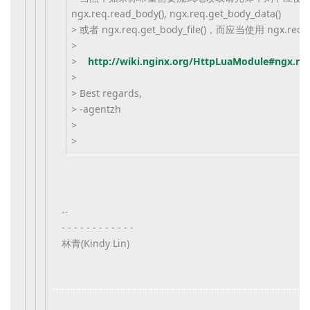
ngx.req.read_body(), ngx.req.get_body_data()
> 或者 ngx.req.get_body_file()，而应当使用 ngx.req.so
>
>
http://wiki.nginx.org/HttpLuaModule#ngx.req
>
> Best regards,
> -agentzh
>
>
--
- - - - - - - - - - - -
林青(Kindy Lin)