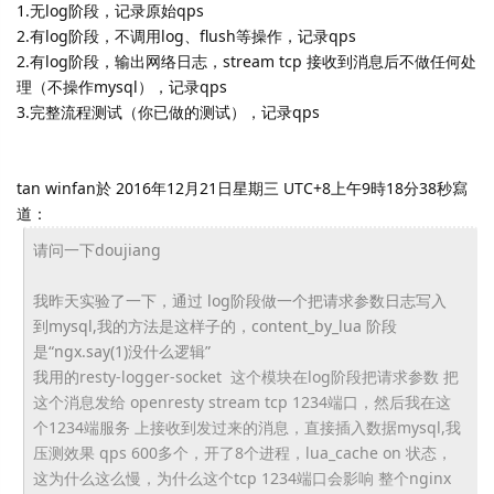
1.无log阶段，记录原始qps
2.有log阶段，不调用log、flush等操作，记录qps
2.有log阶段，输出网络日志，stream tcp 接收到消息后不做任何处
理（不操作mysql），记录qps
3.完整流程测试（你已做的测试），记录qps
tan winfan於 2016年12月21日星期三 UTC+8上午9時18分38秒寫
道：
请问一下doujiang
我昨天实验了一下，通过 log阶段做一个把请求参数日志写入
到mysql,
我的方法是这样子的，content_by_lua 阶段
是“ngx.say(1)没什么逻辑”
我用的
resty-logger-socket 这个模块在log阶段把请求参数 把
这个消息发给 openresty stream tcp 1234端口，然后我在这
个1234端服务 上接收到发过来的消息，直接插入数据mysql,我
压测效果 qps 600多个，开了8个进程，lua_cache on 状态，
这为什么这么慢，为什么这个tcp 1234端口会影响 整个nginx