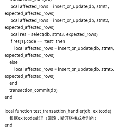
local affected_rows = insert_or_update(db, stmt1,
expected_affected_rows)
local affected_rows = insert_or_update(db, stmt2,
expected_affected_rows)
local res = select(db, stmt3, expected_rows)
if res[1].code == "test" then
local affected_rows = insert_or_update(db, stmt4,
expected_affected_rows)
else
local affected_rows = insert_or_update(db, stmt5,
expected_affected_rows)
end
transaction_commit(db)
end
local function test_transaction_handler(db, exitcode)
根据exitcode处理（回滚，断开链接或者别的）
end