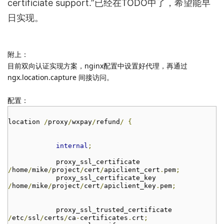
certificiate support.
”已经在TODO中了，希望能早
日实现。
附上：
目前双向认证实现方案，nginx配置中设置好代理，再通过
ngx.location.capture 间接访问。
配置：
location
/
proxy
/
wxpay
/
refund
/
{
internal
;
proxy_ssl_certificate
/
home
/
mike
/
project
/
cert
/
apiclient_cert
.
pem
;
proxy_ssl_certificate_key
/
home
/
mike
/
project
/
cert
/
apiclient_key
.
pem
;
proxy_ssl_trusted_certificate
/
etc
/
ssl
/
certs
/
ca
-
certificates
.
crt
;