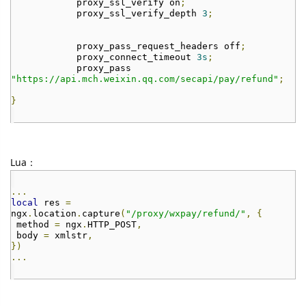
proxy_ssl_verify on
;
proxy_ssl_verify_depth
3
;
proxy_pass_request_headers off
;
proxy_connect_timeout
3s
;
proxy_pass
"https://api.mch.weixin.qq.com/secapi/pay/refund"
;
}
Lua：
...
local
res
=
ngx
.
location
.
capture
(
"/proxy/wxpay/refund/"
,
{
method
=
ngx
.
HTTP_POST
,
body
=
xmlstr
,
})
...