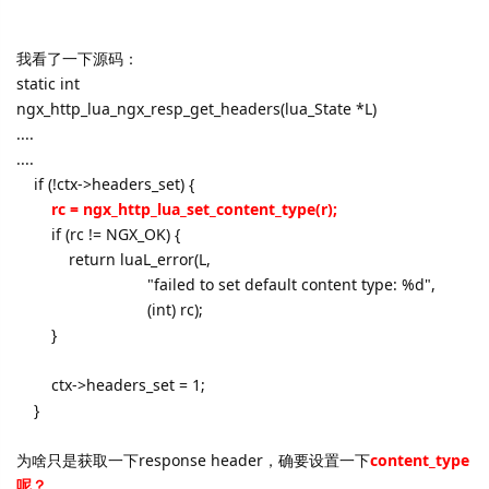
我看了一下源码：
static int
ngx_http_lua_ngx_resp_get_headers(lua_State *L)
....
....
if (!ctx->headers_set) {
rc = ngx_http_lua_set_content_type(r);
if (rc != NGX_OK) {
return luaL_error(L,
"failed to set default content type: %d",
(int) rc);
}
ctx->headers_set = 1;
}
为啥只是获取一下response header，确要设置一下
content_type
呢？