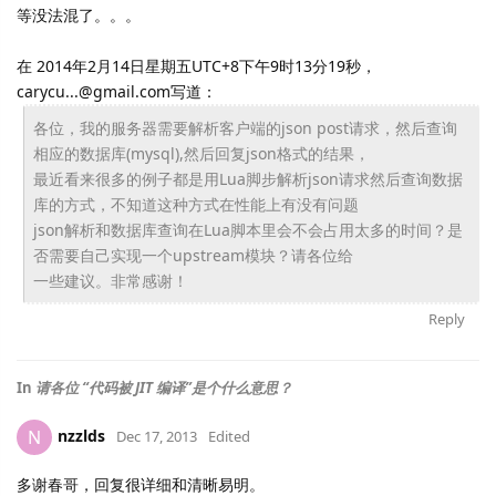
等没法混了。。。
在 2014年2月14日星期五UTC+8下午9时13分19秒，
carycu...@gmail.com写道：
各位，我的服务器需要解析客户端的json post请求，然后查询
相应的数据库(mysql),
然后回复json格式的结果，
最近看来很多的例子都是用Lua脚步解析json请求然后查询数
据
库的方式，不知道这种方式在性能上有没有问题
json解析和数据库查询在Lua脚本里会不会占用太多的时间？
是
否需要自己实现一个upstream模块？请各位给
一些建议。非常感谢！
Reply
In
请各位 “代码被 JIT 编译”是个什么意思？
nzzlds
N
Dec 17, 2013
Edited
多谢春哥，回复很详细和清晰易明。