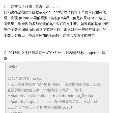
汗，之前忘了订阅，再发一次。。。
代码路径是指整个函数或者do...end块吗？我写了个简单的测试代
码，发现 print(t()) 里的函数 t 能被JIT编译，但是如果将print放进
函数里，则会因为多加进来的这个NYI而被中断。如果真的是会中断
整个函数的编译而回退到字节码执行，那么对于一些经常被调用的
函数，分拆出一些没有NYI的子函数，这样会改善性能吗？
在 2013年12月16日星期一UTC+8上午4时28分38秒，agentzh写
道：
Hello!
2013/12/14 lhmwzy:
> 天天看春哥吆喝 代码被 JIT 编译 ，速度提高多少倍，但我一
直没弄明白如何去做，才能做到 代码被 JIT 编译。
> /path/to/luajit/bin/luajit -b /path/to/input_file.lua
> /path/to/output_file.luac，
这个春哥说不对，只是生成
LuaJIT 字节码，运行时仍然可能被 LuaJIT