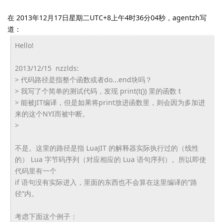
在 2013年12月17日星期二UTC+8上午4时36分04秒，agentzh写
道：
Hello!
2013/12/15 nzzlds:
> 代码路径是指整个函数或者do...end块吗？
> 我写了个简单的测试代码，发现 print(t()) 里的函数 t
> 能被JIT编译，但是如果将print放进函数里，
则会因为多加进
来的这个NYI而被中断。
>
不是。这里的路径是指 LuaJIT 的解释器实际执行过的（线性
的） Lua 字节码序列（对应相应的 Lua 语句序列）。所以即使
代码里有一个
if 语句没有实际进入，里面的东西也不会算在这里编译的“路
径”内。
考虑下面这个例子：