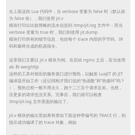
在上面这段 Lua 代码中，当 verbose 变量为 false 时（默认就
为 false 哈），我们使用 jit.v
模块打印出比较简略的流水信息到 /tmp/jit.log 文件中；而当
verbose 变量为 true 时，我们则使用 jit.dump
模块打印所有的细节信息，包括每个 trace 内部的字节码、IR
码和最终生成的机器指令。
这里我们主要以 jit.v 模块为例。在启动 nginx 之后，应当使用
ab 和 weighttp
这样的工具对相应的服务接口进行预热，以触发 LuaJIT 的 JIT
编译器开始工作（还记得刚才我们说的“热函数”和“热循环”吗？
）。预热过程一般不用太久，跑个二三百个请求足矣。当然，
压更多的请求也没关系。完事后，我们就可以检查
/tmp/jit.log 文件里面的输出了。
jit.v 模块的输出里如果有类似下面这种带编号的 TRACE 行，则
指示成功编译了的 trace 对象，例如