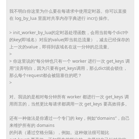
我不明白你这里为什么要在每请求中使用定时器。你可以直接
在 log_by_lua 里面对共享内存字典进行 incr() 操作。
> init_worker_by_lua的定时器处理函数，
会用当前每个dict中
的key(即域名）对应的value(
即当前总流量），减去已经保存的
上一次的value，
即得到该域名在这一分钟的总流量。
>
> 你这里说的“每分钟也只有一个 worker 进行一次 get_keys 调
用”没弄明白，因为只要有get_keys调用，
那么dict就会锁住，
那么每个request都会被阻塞住的吧？
>
对。我说的是相对每分钟所有 worker 都进行一次 get_keys 调
用而言的，当然更比每请求都调用一次 get_keys 要高效得多。
还有一种做法是你通过一个专门的 key，例如“domains”，自己
来维护所有的 domains
的列表（通过空格分隔），例如。这种做法很可能比