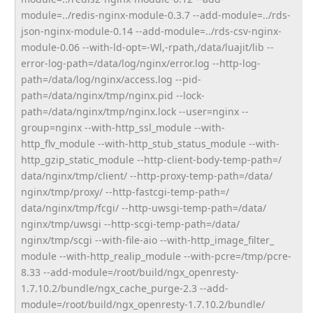
module=../redis-nginx-
module-0.3.7 --add-module=../rds-
json-
nginx-module-0.14 --add-module=../rds-csv-nginx-
module-0.06 --with-ld-opt=-Wl,-rpath,/
data/luajit/lib --
error-log-path=/data/log/
nginx/error.log --http-log-
path=/data/log/
nginx/access.log --pid-
path=/data/nginx/tmp/
nginx.pid --lock-
path=/data/nginx/tmp/
nginx.lock --user=nginx --
group=nginx --with-http_ssl_module --with-
http_flv_module --with-http_stub_status_module --with-
http_gzip_static_module --http-client-body-temp-path=/
data/nginx/tmp/client/ --http-proxy-temp-path=/data/
nginx/tmp/proxy/ --http-fastcgi-temp-path=/
data/nginx/tmp/fcgi/ --http-uwsgi-temp-path=/data/
nginx/tmp/uwsgi --http-scgi-temp-path=/data/
nginx/tmp/scgi --with-file-aio --with-http_image_filter_
module --with-http_realip_module --with-pcre=/tmp/pcre-
8.33 --add-module=/root/build/ngx_
openresty-
1.7.10.2/bundle/ngx_
cache_purge-2.3 --add-
module=/root/build/ngx_
openresty-1.7.10.2/bundle/