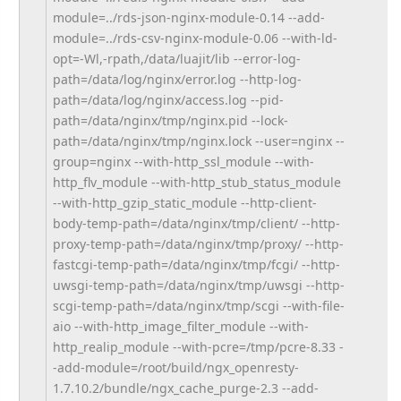
module=../rds-json-
nginx-module-0.14 --add-
module=../rds-csv-nginx-
module-0.06 --with-ld-
opt=-Wl,-rpath,/
data/luajit/lib --error-log-
path=/data/log/
nginx/error.log --http-log-
path=/data/log/
nginx/access.log --pid-
path=/data/nginx/tmp/
nginx.pid --lock-
path=/data/nginx/tmp/
nginx.lock --user=nginx --
group=nginx --with-http_ssl_module --with-
http_flv_module --with-http_stub_status_module
--with-http_gzip_static_module --http-client-
body-temp-path=/
data/nginx/tmp/client/ --http-
proxy-temp-path=/data/
nginx/tmp/proxy/ --http-
fastcgi-temp-path=/
data/nginx/tmp/fcgi/ --http-
uwsgi-temp-path=/data/
nginx/tmp/uwsgi --http-
scgi-temp-path=/data/
nginx/tmp/scgi --with-file-
aio --with-http_image_filter_
module --with-
http_realip_module --with-pcre=/tmp/pcre-8.33 -
-add-module=/root/build/ngx_
openresty-
1.7.10.2/bundle/ngx_
cache_purge-2.3 --add-