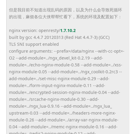
但是我目前不知道出现乱码的原因，
以及为什么会导致死循环
的出现，麻烦各位大侠帮帮忙看下，
系统的环境及配置如下：
nginx version: openresty/
1.7.10.2
built by gcc 4.4.7 20120313 (Red Hat 4.4.7-3) (GCC)
TLS SNI support enabled
configure arguments: --prefix=/data/nginx --with-cc-opt=-
O2 --add-module=../ngx_devel_kit-
0.2.19 --add-
module=../echo-nginx-
module-0.58 --add-module=../xss-
nginx-
module-0.05 --add-module=../ngx_coolkit-0.
2rc3 --
add-module=../set-misc-
nginx-module-0.29 --add-
module=../form-input-
nginx-module-0.11 --add-
module=../encrypted-
session-nginx-module-0.04 --add-
module=../srcache-nginx-
module-0.30 --add-
module=../ngx_lua-0.9.16 --add-module=../ngx_lua_
upstream-0.03 --add-module=../headers-more-
nginx-
module-0.26 --add-module=../array-var-
nginx-module-
0.04 --add-module=../memc-nginx-
module-0.16 --add-
module=../redis2-nginx-
module-0.12 --add-