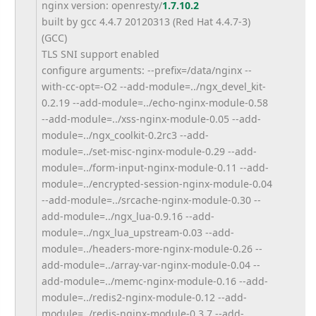
nginx version: openresty/
1.7.10.2
built by gcc 4.4.7 20120313 (Red Hat 4.4.7-3)
(GCC)
TLS SNI support enabled
configure arguments: --prefix=/data/nginx --
with-cc-opt=-O2 --add-module=../ngx_devel_kit-
0.2.19 --add-module=../echo-nginx-
module-0.58
--add-module=../xss-nginx-
module-0.05 --add-
module=../ngx_coolkit-0.
2rc3 --add-
module=../set-misc-
nginx-module-0.29 --add-
module=../form-input-
nginx-module-0.11 --add-
module=../encrypted-
session-nginx-module-0.04
--add-module=../srcache-nginx-
module-0.30 --
add-module=../ngx_lua-0.9.16 --add-
module=../ngx_lua_
upstream-0.03 --add-
module=../headers-more-
nginx-module-0.26 --
add-module=../array-var-
nginx-module-0.04 --
add-module=../memc-nginx-
module-0.16 --add-
module=../redis2-nginx-
module-0.12 --add-
module=../redis-nginx-
module-0.3.7 --add-