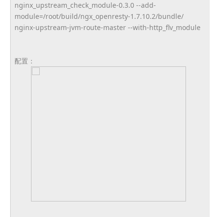
nginx_upstream_check_module-0.
3.0 --add-
module=/root/build/ngx_
openresty-1.7.10.2/bundle/
nginx-upstream-jvm-route-
master --with-http_flv_module
配置：