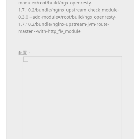
module=/root/build/ngx_
openresty-
1.7.10.2/bundle/
nginx_upstream_check_module-
0.
3.0 --add-module=/root/build/ngx_
openresty-
1.7.10.2/bundle/
nginx-upstream-jvm-route-
master --with-http_flv_module
配置：