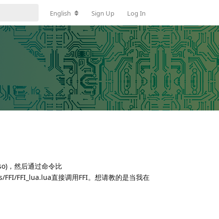
English
Sign Up
Log In
so)
，然后通过命令比
s/FFI/FFI_lua.lua
直接调用
FFI
。想请教的是当我在