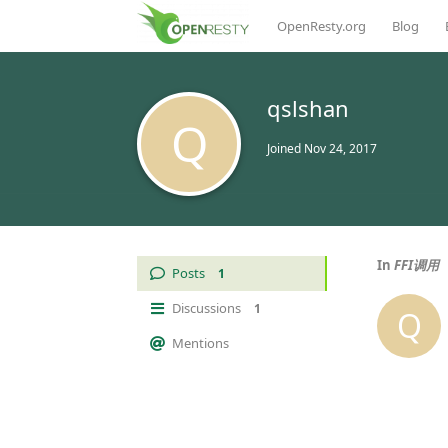
OpenResty.org
Blog
qslshan
Q
Joined
Nov 24, 2017
In
FFI调用
Posts
1
Discussions
1
Q
Mentions