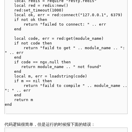
local redis = require "resty.redis"
local red = redis:new()
red:set_timeout(1000)
local ok, err = red:connect("127.0.0.1", 6379)
if not ok then
return "failed to connect: " .. err
end
local code, err = red:get(module_name)
if not code then
return "faild to get " .. module_name .. ":
" .. err
end
if code == ngx.null then
return module_name .. " not found"
end
local m, err = loadstring(code)
if m == nil then
return "faild to compile " .. module_name ..
": " .. err
end
return m
end
代码逻辑很简单，但是运行的时候报下面的错误：