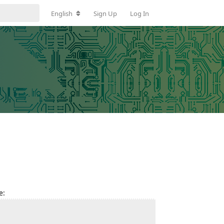
English
Sign Up
Log In
e: