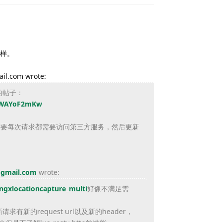
样。
ail.com wrote:
的帖子：
WAYoF2mKw
需要每次请求都需要访问第三方服务，
然后更新
@gmail.com
wrote:
ngxlocationcapture_multi
好像不满足需
新的request url以及新的header，