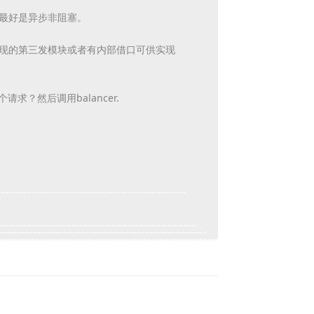
求最好是异步非阻塞。
实现的第三发模块或者有内部借口可供实现
求？然后调用balancer.
Reply