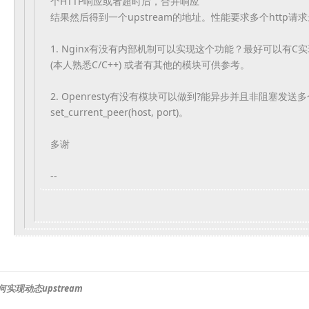
个HTTP响应或者超时后，合并响应
结果然后得到一个upstream的地址。
性能要求多个http请
1. Nginx有没有内部机制可以实现这个功能？
最好可以有C
(
本人熟悉C/C++) 或者有其他的模块可供参考。
2. Openresty有没有模块可以做到?
能异步并且非阻塞发送多个请
set_current_peer(host, port)。
多谢
--
如何实现动态upstream