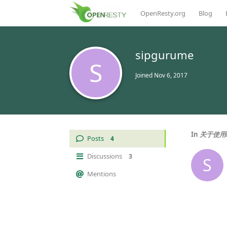
OpenResty.org
Blog
sipgurume
S
Joined
Nov 6, 2017
In
关于使用lu
Posts
4
Discussions
3
S
Mentions