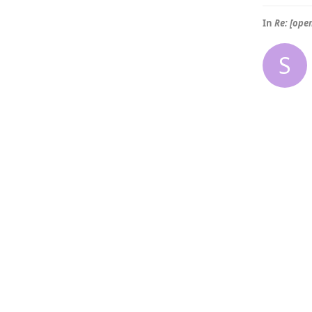
In
Re: [op
S