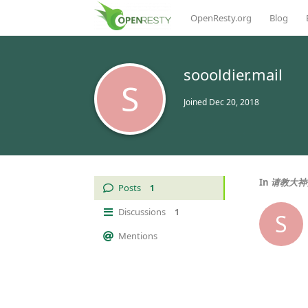
OpenResty.org
Blog
soooldier.mail
S
Joined
Dec 20, 2018
In
请教大神
Posts
1
Discussions
1
S
Mentions