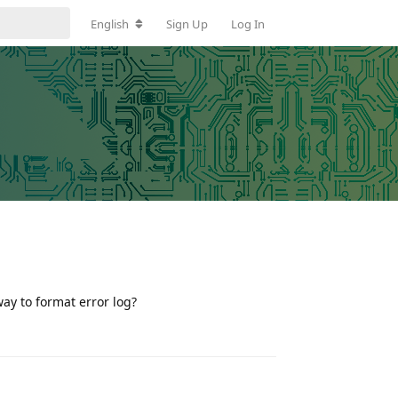
English
Sign Up
Log In
way to format error log?
Reply