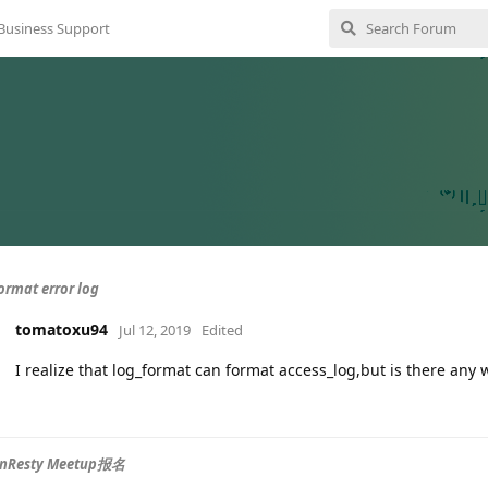
Business Support
ormat error log
tomatoxu94
Jul 12, 2019
Edited
I realize that log_format can format access_log,but is there any 
nResty Meetup报名