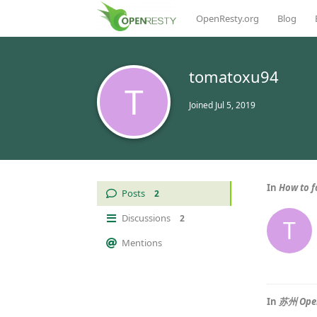
OpenResty.org
Blog
tomatoxu94
T
Joined
Jul 5, 2019
In
How to f
Posts
2
Discussions
2
T
Mentions
In
苏州 Ope