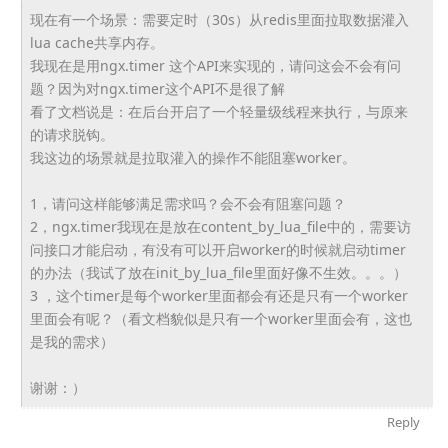
现在有一个场景：需要定时（30s）
从redis里面拉取数据灌入
lua cache共享内存。
我现在是用ngx.timer 这个API来实现的，请问这会不会有问
题？因为对ngx.
timer这个API不是很了解
看了文档说是：在后台开启了一个轻量级线程来执行，
与原来
的请求脱钩。
我这边的场景就是拉取灌入的操作不能阻塞worker。
1，请问这样能够满足需求吗？会不会有阻塞问题？
2，ngx.timer我现在是放在content_by_
lua_file中的，需要访
问接口才能启动，
有没有可以开启worker的时候就启动timer
的办法（
我试了放在init_by_lua_file里面好像不生效。。
。）
3 ，
这个timer是每个worker里面都会有还是只有一个wor
ker
里面会有呢？（
看文档貌似是只有一个worker里面会有，这也
是我的需求）
谢谢：）
Reply