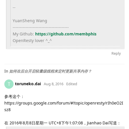
--
YuanSheng Wang
------------------------------
---------
My Github:
https://github.com/
membphis
OpenResty lover ^_^
Reply
In
如何在后台开启轻量级线程来定时更新共享内存？
toruneko.dai
T
Aug 8, 2016
Edited
参考这个：
https://groups.google.com/forum/#!topic/openresty/rIh0eO2I
sz8
在 2016年8月8日星期一 UTC+8下午1:07:08，Jianhao Dai写道：