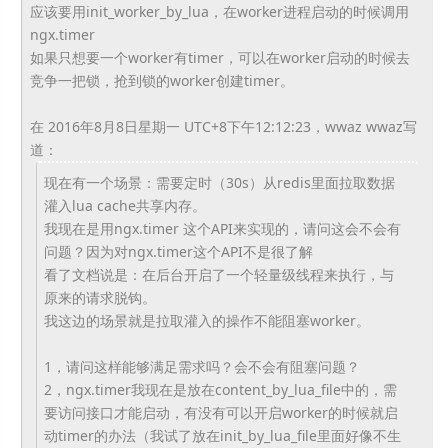
应该要用init_worker_by_lua，
在worker进程启动的时候调用
ngx.timer
如果只想要一个worker有timer，
可以在worker启动的时候去
竞争一把锁，
抢到锁的worker创建timer。
在 2016年8月8日星期一 UTC+8下午12:12:23，wwaz wwaz写
道：
现在有一个场景：需要定时（30s）
从redis里面拉取数据
灌入lua cache共享内存。
我现在是用ngx.timer 这个API来实现的，请问这会不会有
问题？因为对ngx.
timer这个API不是很了解
看了文档说是：在后台开启了一个轻量级线程来执行，
与
原来的请求脱钩。
我这边的场景就是拉取灌入的操作不能阻塞worker。
1，请问这样能够满足需求吗？会不会有阻塞问题？
2，ngx.timer我现在是放在content_by_
lua_file中的，需
要访问接口才能启动，
有没有可以开启worker的时候就启
动timer的办法（
我试了放在init_by_lua_file里面好像不生