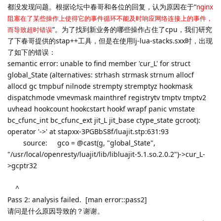
都没发现问题。根据论坛中春哥和各位的回复，认为原因在于“
nginx
阻塞在了某些操作上使得它的事件循环不能及时响应网络连接上的事件，
”。为了找到新业务的哪些操作占住了cpu，我们研究
而导致超时错误
了下春哥提供的stap++工具，但是在使用lj-lua-stacks.sxx时，出现
了如下的错误：
semantic error: unable to find member 'cur_L' for struct
global_State (alternatives: strhash strmask strnum allocf
allocd gc tmpbuf nilnode strempty stremptyz hookmask
dispatchmode vmevmask mainthref registrytv tmptv tmptv2
uvhead hookcount hookcstart hookf wrapf panic vmstate
bc_cfunc_int bc_cfunc_ext jit_L jit_base ctype_state gcroot):
operator '->' at stapxx-3PGBbS8f/luajit.stp:631:93
source: gco = @cast(g, "global_State",
"/usr/local/openresty/luajit/lib/libluajit-5.1.so.2.0.2")->cur_L-
>gcptr32
^
Pass 2: analysis failed. [man error::pass2]
请问是什么原因导致的？谢谢。