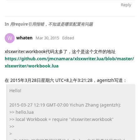
Reply
In
用require引用报错，不知道是哪里配置有问题
whaten
W
Mar 30, 2015
Edited
xlsxwriter.workbook代码太多了，这个是这个文件的地址
https://github.com/jmcnamara/xlsxwriter.lua/blob/master/
xlsxwriter/workbook.lua
在 2015年3月28日星期六 UTC+8上午3:21:28，agentzh写道：
Hello!
2015-03-27 12:19 GMT-07:00 Yichun Zhang (agentzh):
>> hello.lua
>> local Workbook = require "xlsxwriter.workbook"
>>
>